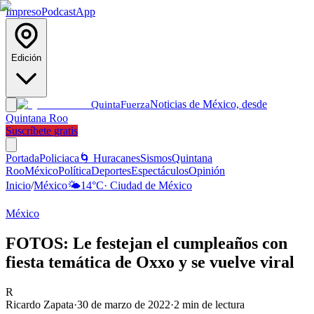
Impreso
Podcast
App
Edición
Noticias de México, desde
Quinta
Fuerza
Quintana Roo
Suscríbete gratis
Portada
Policiaca
🌀 Huracanes
Sismos
Quintana
Roo
México
Política
Deportes
Espectáculos
Opinión
Inicio
/
México
🌤️
14
°C
·
Ciudad de México
México
FOTOS: Le festejan el cumpleaños con
fiesta temática de Oxxo y se vuelve viral
R
Ricardo Zapata
·
30 de marzo de 2022
·
2
min de lectura