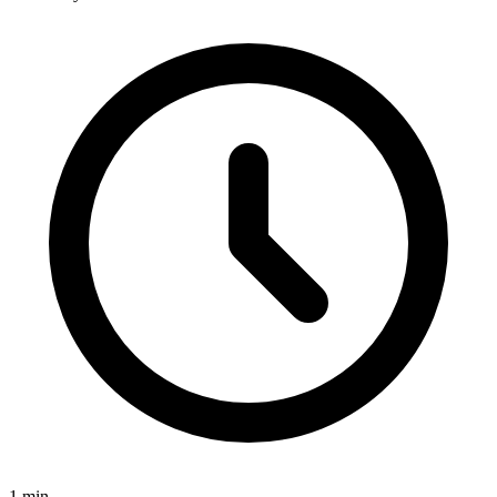
1
min