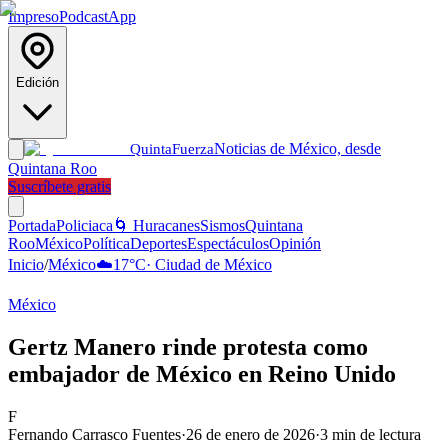
Impreso
Podcast
App
Edición
Noticias de México, desde
Quinta
Fuerza
Quintana Roo
Suscríbete gratis
Portada
Policiaca
🌀 Huracanes
Sismos
Quintana
Roo
México
Política
Deportes
Espectáculos
Opinión
Inicio
/
México
☁️
17
°C
·
Ciudad de México
México
Gertz Manero rinde protesta como
embajador de México en Reino Unido
F
Fernando Carrasco Fuentes
·
26 de enero de 2026
·
3
min de lectura