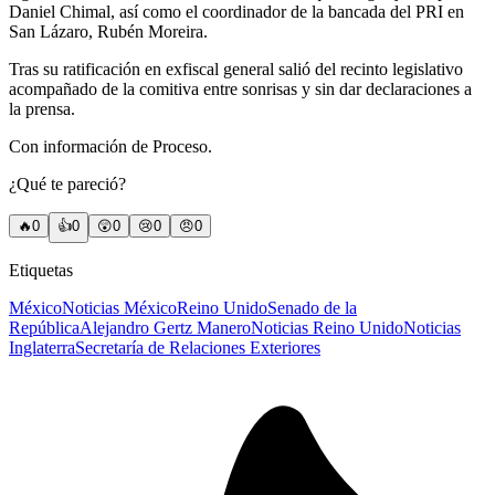
Daniel Chimal, así como el coordinador de la bancada del PRI en
San Lázaro, Rubén Moreira.
Tras su ratificación en exfiscal general salió del recinto legislativo
acompañado de la comitiva entre sonrisas y sin dar declaraciones a
la prensa.
Con información de Proceso.
¿Qué te pareció?
🔥
0
👍
0
😲
0
😢
0
😠
0
Etiquetas
México
Noticias México
Reino Unido
Senado de la
República
Alejandro Gertz Manero
Noticias Reino Unido
Noticias
Inglaterra
Secretaría de Relaciones Exteriores