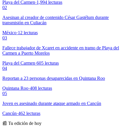
Playa del Carmen
·
1,994
lecturas
02
Asesinan al creador de contenido César Gastélum durante
transmisión en Culiacán
México
·
12
lecturas
03
Fallece trabajador de Xcaret en accidente en tramo de Playa del
Carmen a Puerto Morelos
Playa del Carmen
·
605
lecturas
04
Reportan a 23 personas desaparecidas en Quintana Roo
Quintana Roo
·
408
lecturas
05
Joven es asesinado durante ataque armado en Cancún
Cancún
·
462
lecturas
📰 Tu edición de hoy