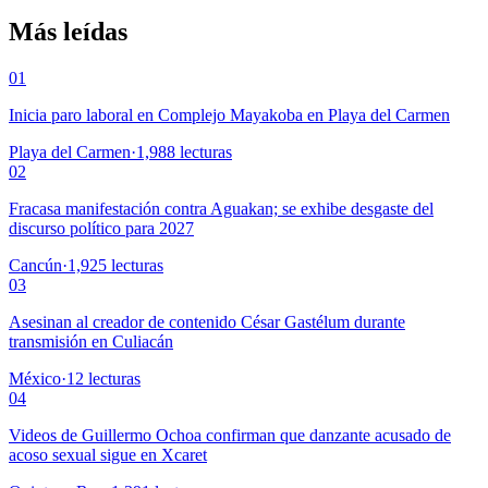
Más leídas
01
Inicia paro laboral en Complejo Mayakoba en Playa del Carmen
Playa del Carmen
·
1,988
lecturas
02
Fracasa manifestación contra Aguakan; se exhibe desgaste del
discurso político para 2027
Cancún
·
1,925
lecturas
03
Asesinan al creador de contenido César Gastélum durante
transmisión en Culiacán
México
·
12
lecturas
04
Videos de Guillermo Ochoa confirman que danzante acusado de
acoso sexual sigue en Xcaret