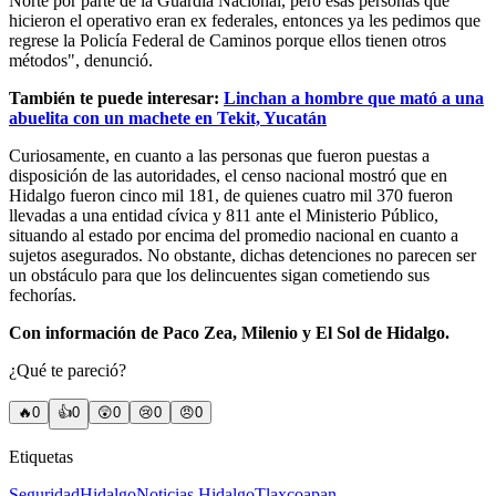
Norte por parte de la Guardia Nacional, pero esas personas que
hicieron el operativo eran ex federales, entonces ya les pedimos que
regrese la Policía Federal de Caminos porque ellos tienen otros
métodos", denunció.
También te puede interesar:
Linchan a hombre que mató a una
abuelita con un machete en Tekit, Yucatán
Curiosamente, en cuanto a las personas que fueron puestas a
disposición de las autoridades, el censo nacional mostró que en
Hidalgo fueron cinco mil 181, de quienes cuatro mil 370 fueron
llevadas a una entidad cívica y 811 ante el Ministerio Público,
situando al estado por encima del promedio nacional en cuanto a
sujetos asegurados. No obstante, dichas detenciones no parecen ser
un obstáculo para que los delincuentes sigan cometiendo sus
fechorías.
Con información de Paco Zea, Milenio y El Sol de Hidalgo.
¿Qué te pareció?
🔥
0
👍
0
😲
0
😢
0
😠
0
Etiquetas
Seguridad
Hidalgo
Noticias Hidalgo
Tlaxcoapan