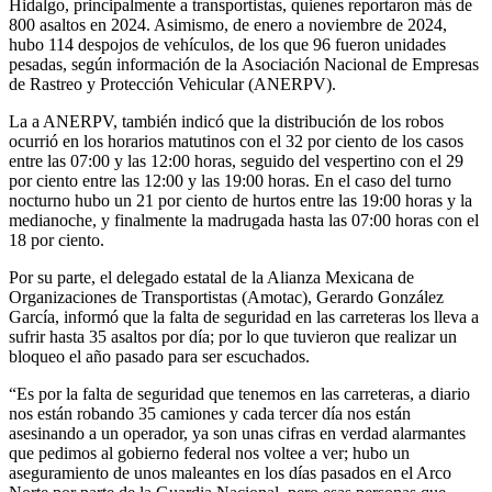
Hidalgo, principalmente a transportistas, quienes reportaron más de
800 asaltos en 2024. Asimismo, de enero a noviembre de 2024,
hubo 114 despojos de vehículos, de los que 96 fueron unidades
pesadas, según información de la Asociación Nacional de Empresas
de Rastreo y Protección Vehicular (ANERPV).
La a ANERPV,
también indicó que la distribución de los robos
ocurrió en los horarios matutinos con el 32 por ciento de los casos
entre las 07:00 y las 12:00 horas, seguido del vespertino con el 29
por ciento entre las 12:00 y las 19:00 horas. En el caso del turno
nocturno hubo un 21 por ciento de hurtos entre las 19:00 horas y la
medianoche, y finalmente la madrugada hasta las 07:00 horas con el
18 por ciento.
Por su parte, el delegado estatal de la Alianza Mexicana de
Organizaciones de Transportistas (Amotac), Gerardo González
García, informó que la falta de seguridad en las carreteras los lleva a
sufrir hasta 35 asaltos por día; por lo que tuvieron que realizar un
bloqueo el año pasado para ser escuchados.
“Es por la falta de seguridad que tenemos en las carreteras, a diario
nos están robando 35 camiones y cada tercer día nos están
asesinando a un operador, ya son unas cifras en verdad alarmantes
que pedimos al gobierno federal nos voltee a ver; hubo un
aseguramiento de unos maleantes en los días pasados en el Arco