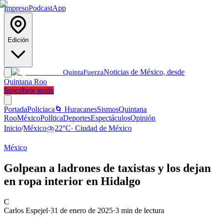
Impreso
Podcast
App
Edición
Noticias de México, desde
Quinta
Fuerza
Quintana Roo
Suscríbete gratis
Portada
Policiaca
🌀 Huracanes
Sismos
Quintana
Roo
México
Política
Deportes
Espectáculos
Opinión
Inicio
/
México
⛈️
22
°C
·
Ciudad de México
México
Golpean a ladrones de taxistas y los dejan
en ropa interior en Hidalgo
C
Carlos Espejel
·
31 de enero de 2025
·
3
min de lectura