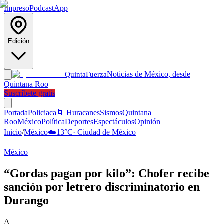
Impreso
Podcast
App
Edición
Noticias de México, desde
Quinta
Fuerza
Quintana Roo
Suscríbete gratis
Portada
Policiaca
🌀 Huracanes
Sismos
Quintana
Roo
México
Política
Deportes
Espectáculos
Opinión
Inicio
/
México
☁️
13
°C
·
Ciudad de México
México
“Gordas pagan por kilo”: Chofer recibe
sanción por letrero discriminatorio en
Durango
A