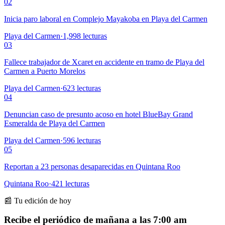
02
Inicia paro laboral en Complejo Mayakoba en Playa del Carmen
Playa del Carmen
·
1,998
lecturas
03
Fallece trabajador de Xcaret en accidente en tramo de Playa del
Carmen a Puerto Morelos
Playa del Carmen
·
623
lecturas
04
Denuncian caso de presunto acoso en hotel BlueBay Grand
Esmeralda de Playa del Carmen
Playa del Carmen
·
596
lecturas
05
Reportan a 23 personas desaparecidas en Quintana Roo
Quintana Roo
·
421
lecturas
📰 Tu edición de hoy
Recibe el periódico de mañana a las 7:00 am