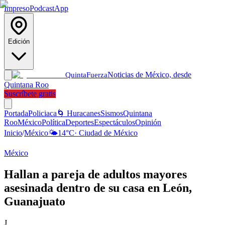
Impreso
Podcast
App
Edición
Noticias de México, desde
Quinta
Fuerza
Quintana Roo
Suscríbete gratis
Portada
Policiaca
🌀 Huracanes
Sismos
Quintana
Roo
México
Política
Deportes
Espectáculos
Opinión
Inicio
/
México
🌤️
14
°C
·
Ciudad de México
México
Hallan a pareja de adultos mayores
asesinada dentro de su casa en León,
Guanajuato
J