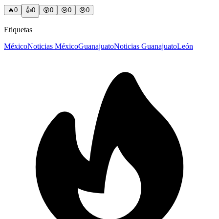
🔥
0
👍
0
😲
0
😢
0
😠
0
Etiquetas
México
Noticias México
Guanajuato
Noticias Guanajuato
León