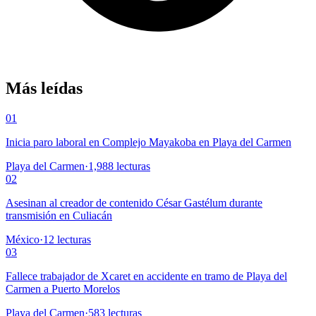
Más leídas
01
Inicia paro laboral en Complejo Mayakoba en Playa del Carmen
Playa del Carmen
·
1,988
lecturas
02
Asesinan al creador de contenido César Gastélum durante
transmisión en Culiacán
México
·
12
lecturas
03
Fallece trabajador de Xcaret en accidente en tramo de Playa del
Carmen a Puerto Morelos
Playa del Carmen
·
583
lecturas