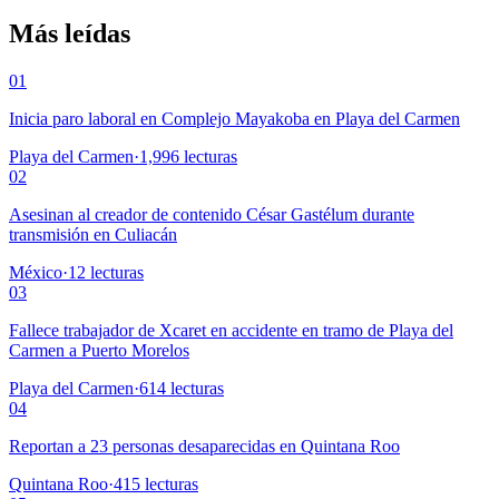
Más leídas
01
Inicia paro laboral en Complejo Mayakoba en Playa del Carmen
Playa del Carmen
·
1,996
lecturas
02
Asesinan al creador de contenido César Gastélum durante
transmisión en Culiacán
México
·
12
lecturas
03
Fallece trabajador de Xcaret en accidente en tramo de Playa del
Carmen a Puerto Morelos
Playa del Carmen
·
614
lecturas
04
Reportan a 23 personas desaparecidas en Quintana Roo
Quintana Roo
·
415
lecturas