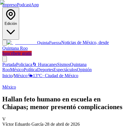
Impreso
Podcast
App
Edición
Noticias de México, desde
Quinta
Fuerza
Quintana Roo
Suscríbete gratis
Portada
Policiaca
🌀 Huracanes
Sismos
Quintana
Roo
México
Política
Deportes
Espectáculos
Opinión
Inicio
/
México
🌤️
13
°C
·
Ciudad de México
México
Hallan feto humano en escuela en
Chiapas; menor presentó complicaciones
V
Víctor Eduardo García
·
28 de abril de 2026