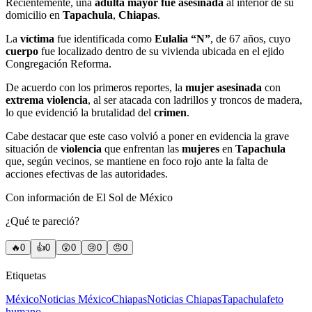
Recientemente, una
adulta mayor fue asesinada
al interior de su
domicilio en
Tapachula
,
Chiapas
.
La
víctima
fue identificada como
Eulalia “N”
, de 67 años, cuyo
cuerpo
fue localizado dentro de su vivienda ubicada en el ejido
Congregación Reforma.
De acuerdo con los primeros reportes, la
mujer asesinada
con
extrema violencia
, al ser atacada con ladrillos y troncos de madera,
lo que evidenció la brutalidad del
crimen
.
Cabe destacar que este caso volvió a poner en evidencia la grave
situación de
violencia
que enfrentan las
mujeres
en
Tapachula
que, según vecinos, se mantiene en foco rojo ante la falta de
acciones efectivas de las autoridades.
Con información de El Sol de México
¿Qué te pareció?
🔥
0
👍
0
😲
0
😢
0
😠
0
Etiquetas
México
Noticias México
Chiapas
Noticias Chiapas
Tapachula
feto
humano