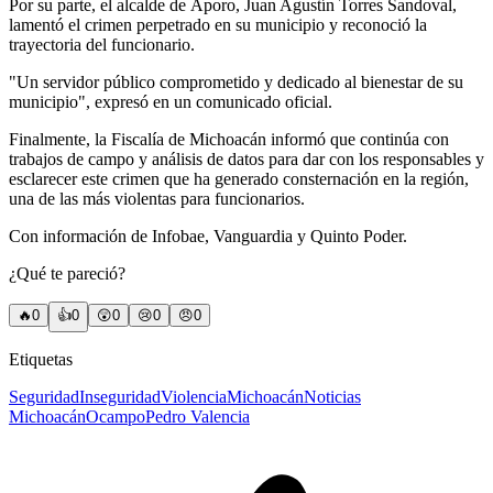
Por su parte, el alcalde de Áporo, Juan Agustín Torres Sandoval,
lamentó el crimen perpetrado en su municipio y reconoció la
trayectoria del funcionario.
"Un servidor público comprometido y dedicado al bienestar de su
municipio", expresó en un comunicado oficial.
Finalmente, la Fiscalía de Michoacán informó que continúa con
trabajos de campo y análisis de datos para dar con los responsables y
esclarecer este crimen que ha generado consternación en la región,
una de las más violentas para funcionarios.
Con información de Infobae, Vanguardia y Quinto Poder.
¿Qué te pareció?
🔥
0
👍
0
😲
0
😢
0
😠
0
Etiquetas
Seguridad
Inseguridad
Violencia
Michoacán
Noticias
Michoacán
Ocampo
Pedro Valencia