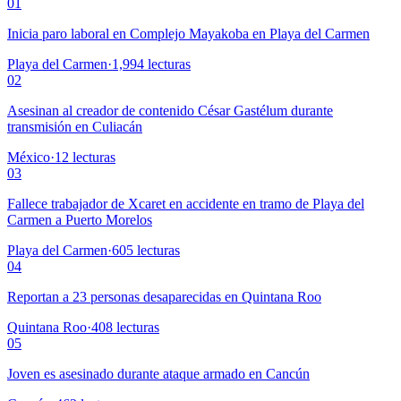
01
Inicia paro laboral en Complejo Mayakoba en Playa del Carmen
Playa del Carmen
·
1,994
lecturas
02
Asesinan al creador de contenido César Gastélum durante
transmisión en Culiacán
México
·
12
lecturas
03
Fallece trabajador de Xcaret en accidente en tramo de Playa del
Carmen a Puerto Morelos
Playa del Carmen
·
605
lecturas
04
Reportan a 23 personas desaparecidas en Quintana Roo
Quintana Roo
·
408
lecturas
05
Joven es asesinado durante ataque armado en Cancún