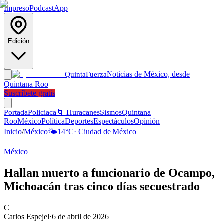
Impreso
Podcast
App
Edición
Noticias de México, desde
Quinta
Fuerza
Quintana Roo
Suscríbete gratis
Portada
Policiaca
🌀 Huracanes
Sismos
Quintana
Roo
México
Política
Deportes
Espectáculos
Opinión
Inicio
/
México
🌤️
14
°C
·
Ciudad de México
México
Hallan muerto a funcionario de Ocampo,
Michoacán tras cinco días secuestrado
C
Carlos Espejel
·
6 de abril de 2026