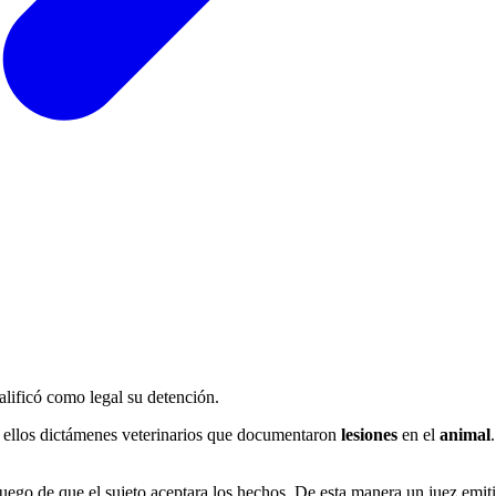
alificó como legal su detención.
re ellos dictámenes veterinarios que documentaron
lesiones
en el
animal
uego de que el sujeto aceptara los hechos. De esta manera un juez emiti