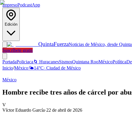
Impreso
Podcast
App
Edición
Quinta
Fuerza
Noticias de México, desde Quint
Suscríbete gratis
Portada
Policiaca
🌀 Huracanes
Sismos
Quintana Roo
México
Política
De
Inicio
/
México
🌤️
14
°C
·
Ciudad de México
México
Hombre recibe tres años de cárcel por abu
V
Víctor Eduardo García
·
22 de abril de 2026