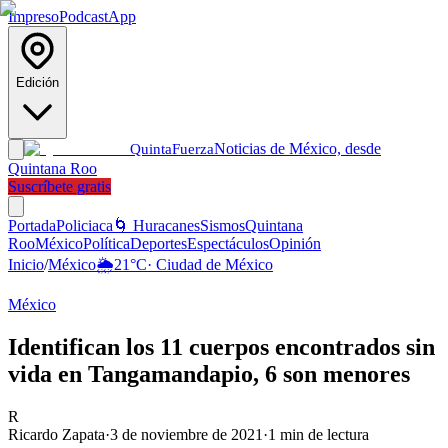
Impreso
Podcast
App
Edición
Noticias de México, desde
Quinta
Fuerza
Quintana Roo
Suscríbete gratis
Portada
Policiaca
🌀 Huracanes
Sismos
Quintana
Roo
México
Política
Deportes
Espectáculos
Opinión
Inicio
/
México
🌦️
21
°C
·
Ciudad de México
México
Identifican los 11 cuerpos encontrados sin
vida en Tangamandapio, 6 son menores
R
Ricardo Zapata
·
3 de noviembre de 2021
·
1
min de lectura