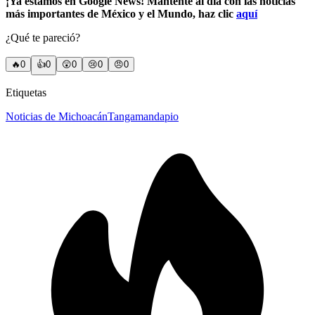
¡Ya estamos en Google News! Mantente al día con las noticias
más importantes de México y el Mundo, haz clic
aquí
¿Qué te pareció?
🔥
0
👍
0
😲
0
😢
0
😠
0
Etiquetas
Noticias de Michoacán
Tangamandapio