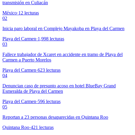
transmisión en Culiacán
México
·
12
lecturas
02
Inicia paro laboral en Complejo Mayakoba en Playa del Carmen
Playa del Carmen
·
1,998
lecturas
03
Fallece trabajador de Xcaret en accidente en tramo de Playa del
Carmen a Puerto Morelos
Playa del Carmen
·
623
lecturas
04
Denuncian caso de presunto acoso en hotel BlueBay Grand
Esmeralda de Playa del Carmen
Playa del Carmen
·
596
lecturas
05
Reportan a 23 personas desaparecidas en Quintana Roo
Quintana Roo
·
421
lecturas