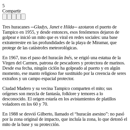
5
Compartir
Tres huracanes ─
Gladys
,
Janet
e
Hilda
─ azotaron el puerto de
Tampico en 1955, y desde entonces, esos fenómenos dejaron de
golpear e inició un mito que es viral en redes sociales: una base
extraterrestre en las profundidades de la playa de Miramar, que
protege de las catástrofes meteorológicas.
En 1967, tras el paso del huracán
Inés
, se erigió una estatua de la
Virgen del Carmen, patrona de pescadores y protectora de marinos.
Desde esa fecha, ningún ciclón ha golpeado al puerto y en algún
momento, ese manto religioso fue sustituido por la creencia de seres
extraños y un campo espacial protector.
Ciudad Madero y su vecina Tampico comparten el mito; sus
orígenes son mezcla de fantasía, folklore y temores a lo
desconocido. El origen estaría en los avistamientos de platillos
voladores en los 60 y 70.
En 1988 se desvió Gilberto, llamado el “huracán asesino”: no pasó
por la zona original de impacto, que incluía la zona, lo que detonó el
mito de la base y su protección.