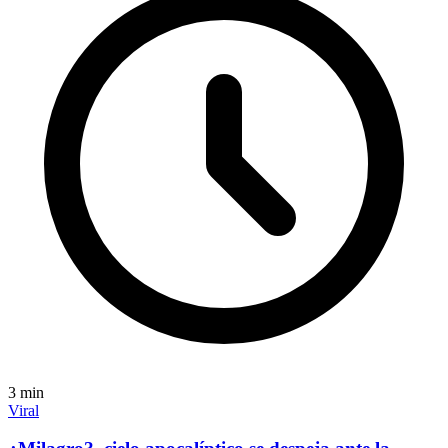
3
min
Viral