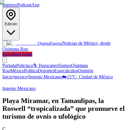
Impreso
Podcast
App
Edición
Noticias de México, desde
Quinta
Fuerza
Quintana Roo
Suscríbete gratis
Portada
Policiaca
🌀 Huracanes
Sismos
Quintana
Roo
México
Política
Deportes
Espectáculos
Opinión
Inicio
/
mexico
/
Ingenio Mexicano
☁️
15
°C
·
Ciudad de México
Ingenio Mexicano
Playa Miramar, en Tamaulipas, la
Roswell “tropicalizada” que promueve el
turismo de ovnis o ufológico
C