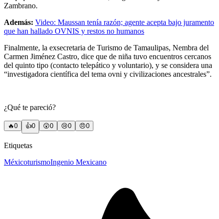
Zambrano.
Además:
Video: Maussan tenía razón; agente acepta bajo juramento
que han hallado OVNIS y restos no humanos
Finalmente, la exsecretaria de Turismo de Tamaulipas, Nembra del
Carmen Jiménez Castro, dice que de niña tuvo encuentros cercanos
del quinto tipo (contacto telepático y voluntario), y se considera una
“investigadora científica del tema ovni y civilizaciones ancestrales”.
¿Qué te pareció?
🔥
0
👍
0
😲
0
😢
0
😠
0
Etiquetas
México
turismo
Ingenio Mexicano