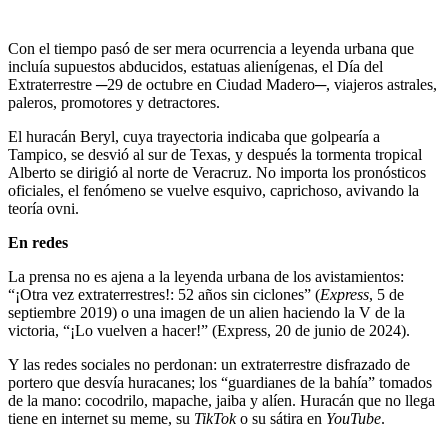
Con el tiempo pasó de ser mera ocurrencia a leyenda urbana que
incluía supuestos abducidos, estatuas alienígenas, el Día del
Extraterrestre ─29 de octubre en Ciudad Madero─, viajeros astrales,
paleros, promotores y detractores.
El huracán Beryl, cuya trayectoria indicaba que golpearía a
Tampico, se desvió al sur de Texas, y después la tormenta tropical
Alberto se dirigió al norte de Veracruz. No importa los pronósticos
oficiales, el fenómeno se vuelve esquivo, caprichoso, avivando la
teoría ovni.
En redes
La prensa no es ajena a la leyenda urbana de los avistamientos:
“¡Otra vez extraterrestres!: 52 años sin ciclones” (
Express
, 5 de
septiembre 2019) o una imagen de un alien haciendo la V de la
victoria, “¡Lo vuelven a hacer!” (Express, 20 de junio de 2024).
Y las redes sociales no perdonan: un extraterrestre disfrazado de
portero que desvía huracanes; los “guardianes de la bahía” tomados
de la mano: cocodrilo, mapache, jaiba y alíen. Huracán que no llega
tiene en internet su meme, su
TikTok
o su sátira en
YouTube
.