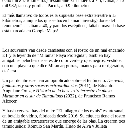
ocho mil 857 kilómetros); restaurante El Lindero, a 7.5; Dubái, a 13
mil 982; tacos y gorditas Paco’s, a 9.9 kilómetros.
El más llamativo de todos es la supuesta base extraterrestre a 13
kilómetros, aunque los que se hacen llamar “investigadores del
fenómeno” la sitúan a 40, y para los escépticos, faltaba más: ¡la base
está marcada en Google Maps!
Los souvenirs van desde camisetas con el rostro de un mal encarado
ET y la leyenda de “Miramar Playa Protegida”; también hay
amigables peluches de seres de color verde y ojos negros, vestidos
con una playera que dice Miramar; gorras, imanes para refrigerador,
etcétera.
Un par de libros se han autopublicado sobre el fenómeno:
De ovnis,
fantasmas y otros sucesos extraordinarios
(2011), de Eduardo
Anguiano Ortiz, e
Historia de la base extraterrestre de playa
Miramar en el sur de Tamaulipas
(2022), de Francisco Ramos
Alcocer.
Y hasta cerveza hay del mito: “El milagro de los ovnis” es artesanal,
en botella de vidrio, fabricada desde 2016. Su etiqueta tiene el rostro
de un amigable extraterrestre que emerge de las olas. La crearon tres
tampiqueños: Rómulo San Martín, Hugo de Alva y Julieta