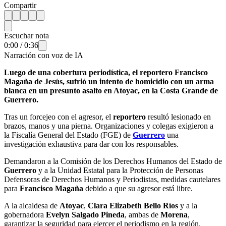
Compartir
Escuchar nota
0:00
/
0:36
Narración con voz de IA
Luego de una cobertura periodística, el reportero Francisco
Magaña de Jesús, sufrió un intento de homicidio con un arma
blanca en un presunto asalto en Atoyac, en la Costa Grande de
Guerrero.
Tras un forcejeo con el agresor, el
reportero
resultó lesionado en
brazos, manos y una pierna. Organizaciones y colegas exigieron a
la Fiscalía General del Estado (FGE) de
Guerrero
una
investigación exhaustiva para dar con los responsables.
Demandaron a la Comisión de los Derechos Humanos del Estado de
Guerrero
y a la Unidad Estatal para la Protección de Personas
Defensoras de Derechos Humanos y Periodistas, medidas cautelares
para
Francisco Magaña
debido a que su agresor está libre.
A la alcaldesa de
Atoyac
,
Clara Elizabeth Bello Ríos
y a la
gobernadora
Evelyn Salgado Pineda
, ambas de
Morena
,
garantizar la seguridad para ejercer el periodismo en la región.