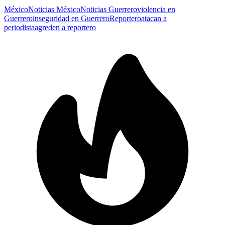
México
Noticias México
Noticias Guerrero
violencia en
Guerrero
inseguridad en Guerrero
Reportero
atacan a
periodista
agreden a reportero