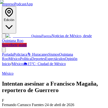
Impreso
Podcast
App
Edición
Noticias de México, desde
Quinta
Fuerza
Quintana Roo
Suscríbete gratis
Portada
Policiaca
🌀 Huracanes
Sismos
Quintana
Roo
México
Política
Deportes
Espectáculos
Opinión
Inicio
/
México
🌦️
15
°C
·
Ciudad de México
México
Intentan asesinar a Francisco Magaña,
reportero de Guerrero
F
Fernando Carrasco Fuentes
·
24 de abril de 2026