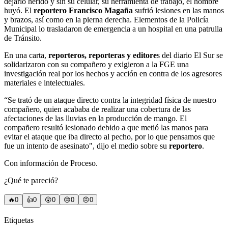
dejarlo herido y sin su celular, su herramienta de trabajo, el hombre
huyó. El
reportero Francisco Magaña
sufrió lesiones en las manos
y brazos, así como en la pierna derecha. Elementos de la Policía
Municipal lo trasladaron de emergencia a un hospital en una patrulla
de Tránsito.
En una carta,
reporteros, reporteras y editore
s del diario El Sur se
solidarizaron con su compañero y exigieron a la FGE una
investigación real por los hechos y acción en contra de los agresores
materiales e intelectuales.
“Se trató de un ataque directo contra la integridad física de nuestro
compañero, quien acababa de realizar una cobertura de las
afectaciones de las lluvias en la producción de mango. El
compañero resultó lesionado debido a que metió las manos para
evitar el ataque que iba directo al pecho, por lo que pensamos que
fue un intento de asesinato", dijo el medio sobre su
reportero
.
Con información de Proceso.
¿Qué te pareció?
🔥
0
👍
0
😲
0
😢
0
😠
0
Etiquetas