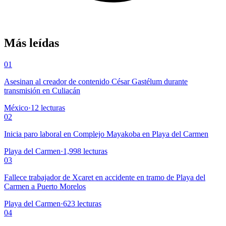
Más leídas
01
Asesinan al creador de contenido César Gastélum durante
transmisión en Culiacán
México
·
12
lecturas
02
Inicia paro laboral en Complejo Mayakoba en Playa del Carmen
Playa del Carmen
·
1,998
lecturas
03
Fallece trabajador de Xcaret en accidente en tramo de Playa del
Carmen a Puerto Morelos
Playa del Carmen
·
623
lecturas
04