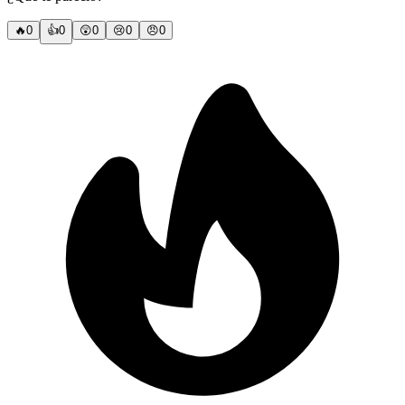
🔥
0
👍
0
😲
0
😢
0
😠
0