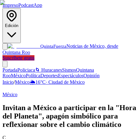
Impreso
Podcast
App
Edición
Noticias de México, desde
Quinta
Fuerza
Quintana Roo
Suscríbete gratis
Portada
Policiaca
🌀 Huracanes
Sismos
Quintana
Roo
México
Política
Deportes
Espectáculos
Opinión
Inicio
/
México
🌦️
16
°C
·
Ciudad de México
México
Invitan a México a participar en la "Hora
del Planeta", apagón simbólico para
reflexionar sobre el cambio climático
C