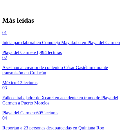
Más leídas
01
Inicia paro laboral en Complejo Mayakoba en Playa del Carmen
Playa del Carmen
·
1,994
lecturas
02
Asesinan al creador de contenido César Gastélum durante
transmisión en Culiacán
México
·
12
lecturas
03
Fallece trabajador de Xcaret en accidente en tramo de Playa del
Carmen a Puerto Morelos
Playa del Carmen
·
605
lecturas
04
Reportan a 23 personas desaparecidas en Quintana Roo