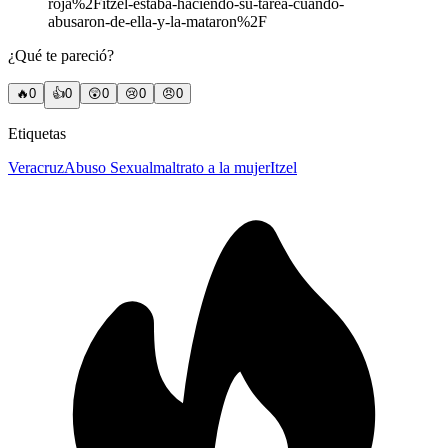
roja%2Fitzel-estaba-haciendo-su-tarea-cuando-
abusaron-de-ella-y-la-mataron%2F
¿Qué te pareció?
🔥
0
👍
0
😲
0
😢
0
😠
0
Etiquetas
Veracruz
Abuso Sexual
maltrato a la mujer
Itzel