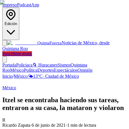
Impreso
Podcast
App
Edición
Noticias de México, desde
Quinta
Fuerza
Quintana Roo
Suscríbete gratis
Portada
Policiaca
🌀 Huracanes
Sismos
Quintana
Roo
México
Política
Deportes
Espectáculos
Opinión
Inicio
/
México
🌤️
13
°C
·
Ciudad de México
México
Itzel se encontraba haciendo sus tareas,
entraron a su casa, la mataron y violaron
R
Ricardo Zapata
·
6 de junio de 2021
·
1
min de lectura