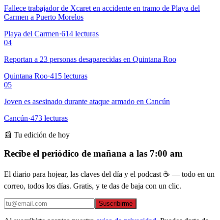
Fallece trabajador de Xcaret en accidente en tramo de Playa del
Carmen a Puerto Morelos
Playa del Carmen
·
614
lecturas
04
Reportan a 23 personas desaparecidas en Quintana Roo
Quintana Roo
·
415
lecturas
05
Joven es asesinado durante ataque armado en Cancún
Cancún
·
473
lecturas
📰 Tu edición de hoy
Recibe el periódico de mañana a las 7:00 am
El diario para hojear, las claves del día y el podcast ☕ — todo en un
correo, todos los días. Gratis, y te das de baja con un clic.
Suscribirme