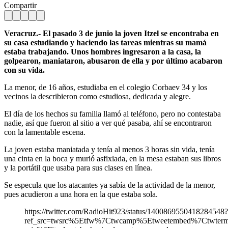
Compartir
Veracruz.- El pasado 3 de junio la joven Itzel se encontraba en
su casa estudiando y haciendo las tareas mientras su mamá
estaba trabajando. Unos hombres ingresaron a la casa, la
golpearon, maniataron, abusaron de ella y por último acabaron
con su vida.
La menor, de 16 años, estudiaba en el colegio Corbaev 34 y los
vecinos la describieron como estudiosa, dedicada y alegre.
El día de los hechos su familia llamó al teléfono, pero no contestaba
nadie, así que fueron al sitio a ver qué pasaba, ahí se encontraron
con la lamentable escena.
La joven estaba maniatada y tenía al menos 3 horas sin vida, tenía
una cinta en la boca y murió asfixiada, en la mesa estaban sus libros
y la portátil que usaba para sus clases en línea.
Se especula que los atacantes ya sabía de la actividad de la menor,
pues acudieron a una hora en la que estaba sola.
https://twitter.com/RadioHit923/status/1400869550418284548?
ref_src=twsrc%5Etfw%7Ctwcamp%5Etweetembed%7Ctwter