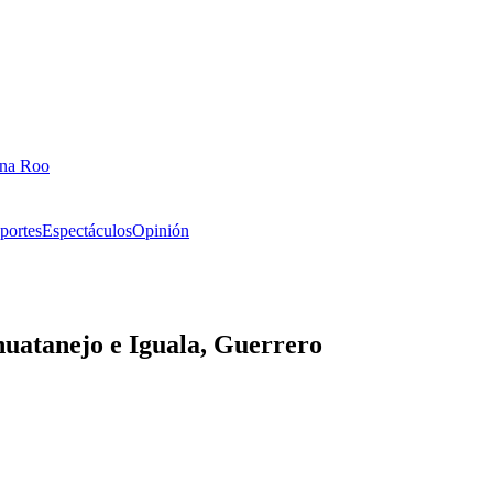
ana Roo
portes
Espectáculos
Opinión
huatanejo e Iguala, Guerrero