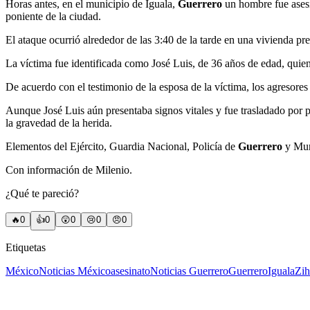
Horas antes, en el municipio de Iguala,
Guerrero
un hombre fue asesi
poniente de la ciudad.
El ataque ocurrió alrededor de las 3:40 de la tarde en una vivienda pr
La víctima fue identificada como José Luis, de 36 años de edad, quien 
De acuerdo con el testimonio de la esposa de la víctima, los agresores 
Aunque José Luis aún presentaba signos vitales y fue trasladado por 
la gravedad de la herida.
Elementos del Ejército, Guardia Nacional, Policía de
Guerrero
y Muni
Con información de Milenio.
¿Qué te pareció?
🔥
0
👍
0
😲
0
😢
0
😠
0
Etiquetas
México
Noticias México
asesinato
Noticias Guerrero
Guerrero
Iguala
Zih