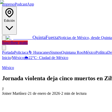
Impreso
Podcast
App
Edición
Quinta
Fuerza
Noticias de México, desde Quint
Suscríbete gratis
Portada
Policiaca
🌀 Huracanes
Sismos
Quintana Roo
México
Política
De
Inicio
/
México
🌦️
22
°C
·
Ciudad de México
México
Jornada violenta deja cinco muertos en Zi
J
Joiner Martínez
·
21 de enero de 2026
·
2
min de lectura