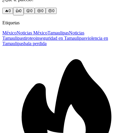
🔥
0
👍
0
😲
0
😢
0
😠
0
Etiquetas
México
Noticias México
Tamaulipas
Noticias
Tamaulipas
tiroteo
inseguridad en Tamaulipas
violencia en
Tamaulipas
bala perdida