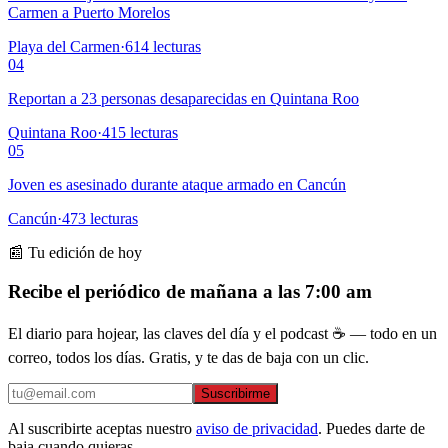
Carmen a Puerto Morelos
Playa del Carmen
·
614
lecturas
04
Reportan a 23 personas desaparecidas en Quintana Roo
Quintana Roo
·
415
lecturas
05
Joven es asesinado durante ataque armado en Cancún
Cancún
·
473
lecturas
📰 Tu edición de hoy
Recibe el periódico de mañana a las 7:00 am
El diario para hojear, las claves del día y el podcast ☕ — todo en un
correo, todos los días. Gratis, y te das de baja con un clic.
Suscribirme
Al suscribirte aceptas nuestro
aviso de privacidad
. Puedes darte de
baja cuando quieras.