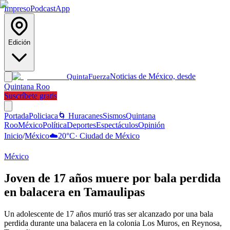
Impreso
Podcast
App
Edición
Noticias de México, desde
Quinta
Fuerza
Quintana Roo
Suscríbete gratis
Portada
Policiaca
🌀 Huracanes
Sismos
Quintana
Roo
México
Política
Deportes
Espectáculos
Opinión
Inicio
/
México
☁️
20
°C
·
Ciudad de México
México
Joven de 17 años muere por bala perdida
en balacera en Tamaulipas
Un adolescente de 17 años murió tras ser alcanzado por una bala
perdida durante una balacera en la colonia Los Muros, en Reynosa,