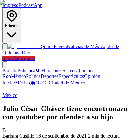
Impreso
Podcast
App
Edición
Noticias de México, desde
Quinta
Fuerza
Quintana Roo
Suscríbete gratis
Portada
Policiaca
🌀 Huracanes
Sismos
Quintana
Roo
México
Política
Deportes
Espectáculos
Opinión
Inicio
/
México
🌦️
18
°C
·
Ciudad de México
México
Julio César Chávez tiene encontronazo
con youtuber por ofender a su hijo
B
Bárbara Castillo
·
16 de septiembre de 2021
·
2
min de lectura