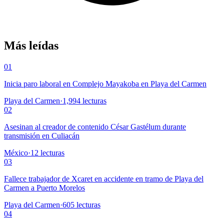
Más leídas
01
Inicia paro laboral en Complejo Mayakoba en Playa del Carmen
Playa del Carmen
·
1,994
lecturas
02
Asesinan al creador de contenido César Gastélum durante
transmisión en Culiacán
México
·
12
lecturas
03
Fallece trabajador de Xcaret en accidente en tramo de Playa del
Carmen a Puerto Morelos
Playa del Carmen
·
605
lecturas
04