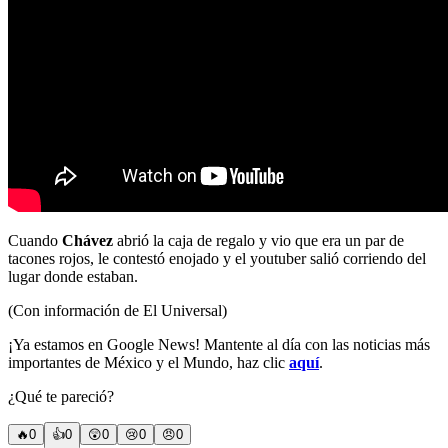
Cuando
Chávez
abrió la caja de regalo y vio que era un par de
tacones rojos, le contestó enojado y el youtuber salió corriendo del
lugar donde estaban.
(Con información de El Universal)
¡Ya estamos en Google News! Mantente al día con las noticias más
importantes de México y el Mundo, haz clic
aquí
.
¿Qué te pareció?
🔥
0
👍
0
😲
0
😢
0
😠
0