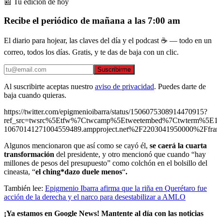
📰 Tu edición de hoy
Recibe el periódico de mañana a las 7:00 am
El diario para hojear, las claves del día y el podcast ☕ — todo en un
correo, todos los días. Gratis, y te das de baja con un clic.
Suscribirme
Al suscribirte aceptas nuestro
aviso de privacidad
. Puedes darte de
baja cuando quieras.
https://twitter.com/epigmenioibarra/status/1506075308914470915?
ref_src=twsrc%5Etfw%7Ctwcamp%5Etweetembed%7Ctwterm%5E
10670141271004559489.ampproject.net%2F2203041950000%2Ffra
Algunos mencionaron que así como se cayó él,
se caerá la cuarta
transformación
del presidente, y otro mencionó que cuando “hay
millones de pesos del presupuesto” como colchón en el bolsillo del
cineasta, “
el ching*dazo duele menos
“
.
También lee:
Epigmenio Ibarra afirma que la riña en Querétaro fue
acción de la derecha y el narco para desestabilizar a AMLO
¡Ya estamos en Google News! Mantente al día con las noticias