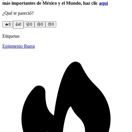
más importantes de México y el Mundo, haz clic
aquí
¿Qué te pareció?
🔥
0
👍
0
😲
0
😢
0
😠
0
Etiquetas
Epigmenio Ibarra