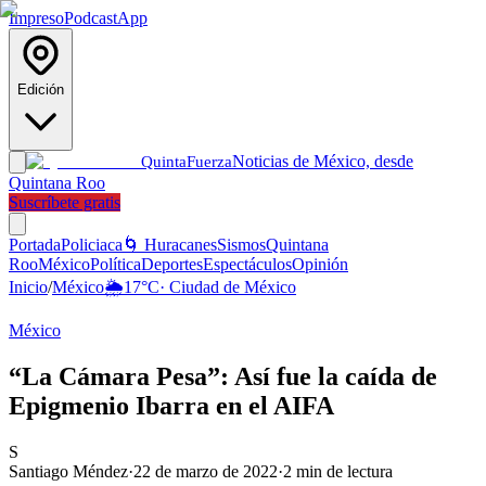
Impreso
Podcast
App
Edición
Noticias de México, desde
Quinta
Fuerza
Quintana Roo
Suscríbete gratis
Portada
Policiaca
🌀 Huracanes
Sismos
Quintana
Roo
México
Política
Deportes
Espectáculos
Opinión
Inicio
/
México
🌦️
17
°C
·
Ciudad de México
México
“La Cámara Pesa”: Así fue la caída de
Epigmenio Ibarra en el AIFA
S
Santiago Méndez
·
22 de marzo de 2022
·
2
min de lectura