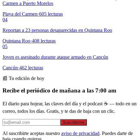
Carmen a Puerto Morelos
Playa del Carmen
·
605
lecturas
04
Reportan a 23 personas desaparecidas en Quintana Roo
Quintana Roo
·
408
lecturas
05
Joven es asesinado durante ataque armado en Cancún
Cancún
·
462
lecturas
📰 Tu edición de hoy
Recibe el periódico de mañana a las 7:00 am
El diario para hojear, las claves del día y el podcast ☕ — todo en un
correo, todos los días. Gratis, y te das de baja con un clic.
Suscribirme
Al suscribirte aceptas nuestro
aviso de privacidad
. Puedes darte de
baja cuando quieras.