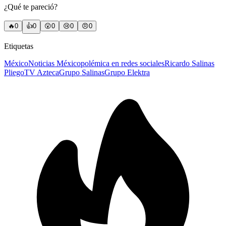
¿Qué te pareció?
🔥
0
👍
0
😲
0
😢
0
😠
0
Etiquetas
México
Noticias México
polémica en redes sociales
Ricardo Salinas
Pliego
TV Azteca
Grupo Salinas
Grupo Elektra