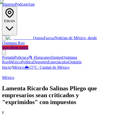
Impreso
Podcast
App
Edición
Noticias de México, desde
Quinta
Fuerza
Quintana Roo
Suscríbete gratis
Portada
Policiaca
🌀 Huracanes
Sismos
Quintana
Roo
México
Política
Deportes
Espectáculos
Opinión
Inicio
/
México
🌦️
15
°C
·
Ciudad de México
México
Lamenta Ricardo Salinas Pliego que
empresarios sean criticados y
"exprimidos" con impuestos
F