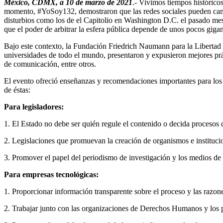
México, CDMX, a 10 de marzo de 2021
.- Vivimos tiempos histórico
momento, #YoSoy132, demostraron que las redes sociales pueden cambia
disturbios como los de el Capitolio en Washington D.C. el pasado mes d
que el poder de arbitrar la esfera pública depende de unos pocos gigan
Bajo este contexto, la Fundación Friedrich Naumann para la Libertad
universidades de todo el mundo, presentaron y expusieron mejores práct
de comunicación, entre otros.
El evento ofreció enseñanzas y recomendaciones importantes para los d
de éstas:
Para legisladores:
1. El Estado no debe ser quién regule el contenido o decida procesos 
2. Legislaciones que promuevan la creación de organismos e instituci
3. Promover el papel del periodismo de investigación y los medios de 
Para empresas tecnológicas:
1. Proporcionar información transparente sobre el proceso y las razone
2. Trabajar junto con las organizaciones de Derechos Humanos y los p