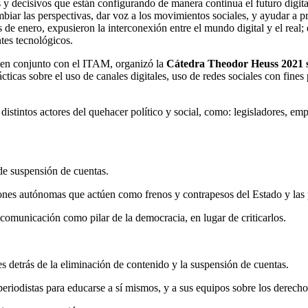
s y decisivos que están configurando de manera continua el futuro digi
r las perspectivas, dar voz a los movimientos sociales, y ayudar a pro
e enero, expusieron la interconexión entre el mundo digital y el real; e
tes tecnológicos.
 en conjunto con el ITAM, organizó la
Cátedra Theodor Heuss 2021 so
icas sobre el uso de canales digitales, uso de redes sociales con fines
istintos actores del quehacer político y social, como: legisladores, e
de suspensión de cuentas.
ones autónomas que actúen como frenos y contrapesos del Estado y las p
comunicación como pilar de la democracia, en lugar de criticarlos.
s detrás de la eliminación de contenido y la suspensión de cuentas.
eriodistas para educarse a sí mismos, y a sus equipos sobre los derec