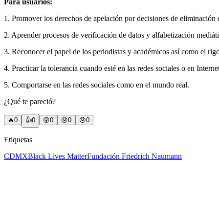
Para usuarios:
1. Promover los derechos de apelación por decisiones de eliminación 
2. Aprender procesos de verificación de datos y alfabetización mediáti
3. Reconocer el papel de los periodistas y académicos así como el rigo
4. Practicar la tolerancia cuando esté en las redes sociales o en Intern
5. Comportarse en las redes sociales como en el mundo real.
¿Qué te pareció?
🔥
0
👍
0
😲
0
😢
0
😠
0
Etiquetas
CDMX
Black Lives Matter
Fundación Friedrich Naumann