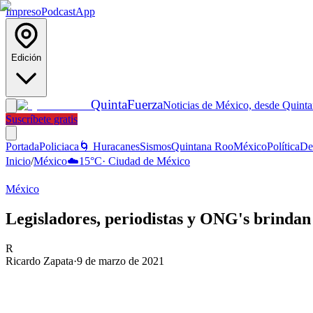
Impreso
Podcast
App
Edición
Quinta
Fuerza
Noticias de México, desde Quint
Suscríbete gratis
Portada
Policiaca
🌀 Huracanes
Sismos
Quintana Roo
México
Política
De
Inicio
/
México
☁️
15
°C
·
Ciudad de México
México
Legisladores, periodistas y ONG's brindan
R
Ricardo Zapata
·
9 de marzo de 2021