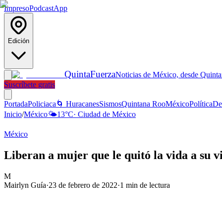
Impreso
Podcast
App
Edición
Quinta
Fuerza
Noticias de México, desde Quint
Suscríbete gratis
Portada
Policiaca
🌀 Huracanes
Sismos
Quintana Roo
México
Política
De
Inicio
/
México
🌤️
13
°C
·
Ciudad de México
México
Liberan a mujer que le quitó la vida a su 
M
Mairlyn Guía
·
23 de febrero de 2022
·
1
min de lectura