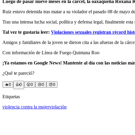
Luego de pasar nueve meses en la cárcel, la oaxaqueña Roxana Ru
Ruiz estuvo detenida tras matar a su violador el pasado 08 de mayo de 
Tras una intensa lucha social, política y defensa legal, finalmente esta
Tal vez te gustaría leer:
Violaciones sexuales registran récord his
Amigos y familiares de la joven se dieron cita a las afueras de la cárcel
Con información de Línea de Fuego Quintana Roo
¡Ya estamos en Google News! Mantente al día con las noticias má
¿Qué te pareció?
🔥
0
👍
0
😲
0
😢
0
😠
0
Etiquetas
violencia contra la mujer
violación