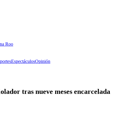
ana Roo
portes
Espectáculos
Opinión
violador tras nueve meses encarcelada