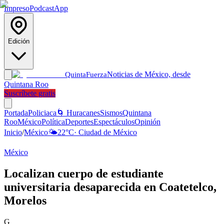
Impreso
Podcast
App
Edición
Noticias de México, desde
Quinta
Fuerza
Quintana Roo
Suscríbete gratis
Portada
Policiaca
🌀 Huracanes
Sismos
Quintana
Roo
México
Política
Deportes
Espectáculos
Opinión
Inicio
/
México
🌤️
22
°C
·
Ciudad de México
México
Localizan cuerpo de estudiante
universitaria desaparecida en Coatetelco,
Morelos
G