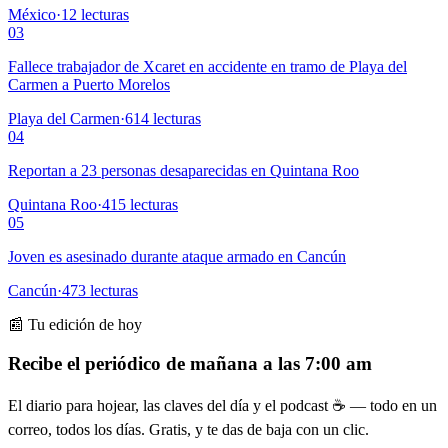
México
·
12
lecturas
03
Fallece trabajador de Xcaret en accidente en tramo de Playa del
Carmen a Puerto Morelos
Playa del Carmen
·
614
lecturas
04
Reportan a 23 personas desaparecidas en Quintana Roo
Quintana Roo
·
415
lecturas
05
Joven es asesinado durante ataque armado en Cancún
Cancún
·
473
lecturas
📰 Tu edición de hoy
Recibe el periódico de mañana a las 7:00 am
El diario para hojear, las claves del día y el podcast ☕ — todo en un
correo, todos los días. Gratis, y te das de baja con un clic.