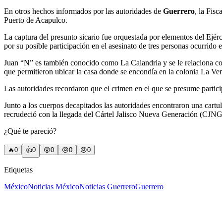
En otros hechos informados por las autoridades de
Guerrero
, la Fis
Puerto de Acapulco.
La captura del presunto sicario fue orquestada por elementos del Ejérc
por su posible participación en el asesinato de tres personas ocurrido 
Juan “N” es también conocido como La Calandria y se le relaciona c
que permitieron ubicar la casa donde se encondía en la colonia La Ven
Las autoridades recordaron que el crimen en el que se presume partic
Junto a los cuerpos decapitados las autoridades encontraron una cart
recrudeció con la llegada del Cártel Jalisco Nueva Generación (CJNG
¿Qué te pareció?
🔥
0
👍
0
😲
0
😢
0
😠
0
Etiquetas
México
Noticias México
Noticias Guerrero
Guerrero