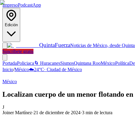
Impreso
Podcast
App
Edición
Quinta
Fuerza
Noticias de México, desde Quint
Suscríbete gratis
Portada
Policiaca
🌀 Huracanes
Sismos
Quintana Roo
México
Política
De
Inicio
/
México
☁️
24
°C
·
Ciudad de México
México
Localizan cuerpo de un menor flotando en 
J
Joiner Martínez
·
21 de diciembre de 2024
·
3
min de lectura