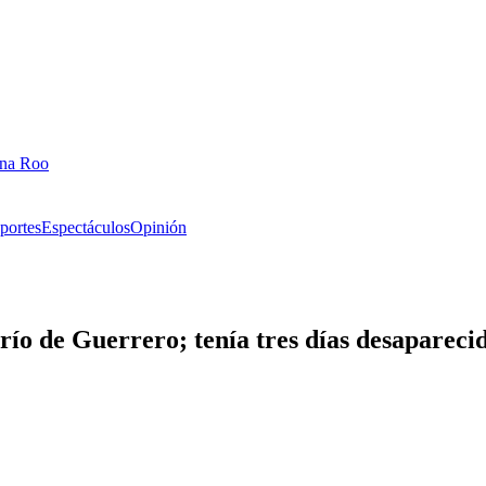
ana Roo
portes
Espectáculos
Opinión
río de Guerrero; tenía tres días desapareci