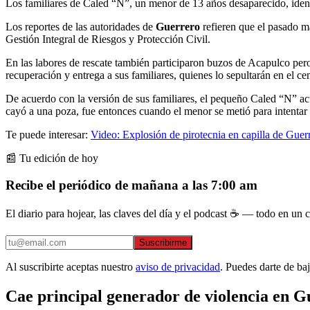
Los familiares de Caled “N”, un menor de 13 años desaparecido, ident
Los reportes de las autoridades de
Guerrero
refieren que el pasado m
Gestión Integral de Riesgos y Protección Civil.
En las labores de rescate también participaron buzos de Acapulco pero 
recuperación y entrega a sus familiares, quienes lo sepultarán en el 
De acuerdo con la versión de sus familiares, el pequeño Caled “N” a
cayó a una poza, fue entonces cuando el menor se metió para intentar r
Te puede interesar:
Video: Explosión de pirotecnia en capilla de Guer
📰 Tu edición de hoy
Recibe el periódico de mañana a las 7:00 am
El diario para hojear, las claves del día y el podcast ☕ — todo en un co
Suscribirme
Al suscribirte aceptas nuestro
aviso de privacidad
. Puedes darte de ba
Cae principal generador de violencia en G