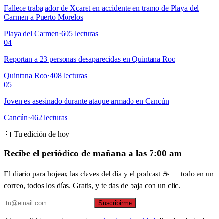
Fallece trabajador de Xcaret en accidente en tramo de Playa del
Carmen a Puerto Morelos
Playa del Carmen
·
605
lecturas
04
Reportan a 23 personas desaparecidas en Quintana Roo
Quintana Roo
·
408
lecturas
05
Joven es asesinado durante ataque armado en Cancún
Cancún
·
462
lecturas
📰 Tu edición de hoy
Recibe el periódico de mañana a las 7:00 am
El diario para hojear, las claves del día y el podcast ☕ — todo en un
correo, todos los días. Gratis, y te das de baja con un clic.
Suscribirme