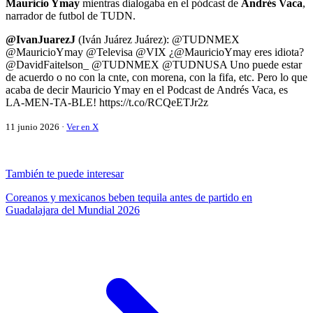
Mauricio Ymay
mientras dialogaba en el pódcast de
Andrés Vaca
,
narrador de futbol de TUDN.
@IvanJuarezJ
(Iván Juárez Juárez): @TUDNMEX
@MauricioYmay @Televisa @VIX ¿@MauricioYmay eres idiota?
@DavidFaitelson_ @TUDNMEX @TUDNUSA Uno puede estar
de acuerdo o no con la cnte, con morena, con la fifa, etc. Pero lo que
acaba de decir Mauricio Ymay en el Podcast de Andrés Vaca, es
LA-MEN-TA-BLE! https://t.co/RCQeETJr2z
11 junio 2026 ·
Ver en X
También te puede interesar
Coreanos y mexicanos beben tequila antes de partido en
Guadalajara del Mundial 2026