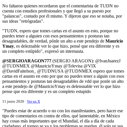
No faltaron quienes recordaron que el comentarista de TUDN no
cuenta con estudios profesionales y que llegó a su puesto por
"palancas", contado por él mismo. Y dijeron que eso se notaba, por
sus ideas "retrógradas".
"TUDN, espero que tomes cartas en el asunto en esto, porque no
puedes tener a alguien con esos pensamientos y posturas tan
desagradables, de verdad, pónle un alto a este pendejo de
Mauricio
Ymay
, es deleznable ver lo que hizo, pensé que era diferente y es
un completo estúpido", expresó un internauta.
@SERGIOARAGON777
(SERGIO ARAGON): @IvanJuarezJ
@TUDNMEX @MauricioYmay @Televisa @VIX
@DavidFaitelson_ @TUDNUSA @TUDNMEX espero que tomes
cartas en el asunto en esto por que no puedes tener a alguin con esos
pensamientos y posturas tan desagradables de vdd que ponle un alto
a este pendejo de @MauricioYmay es delensnable ver lo que hizo
pense que era diferente y es un completo estupido
11 junio 2026 ·
Ver en X
"Puedes estar de acuerdo o no con los manifestantes, pero hacer ese
tipo de comentarios en contra de ellos, qué lamentable, en México
hay cosas más importantes que el Mundial, el día a día de cada
ciudadano, el torneo se va y los problemas se quedan, él solo ve sus