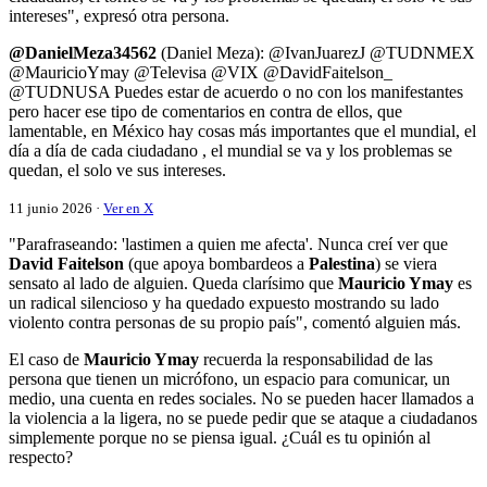
intereses", expresó otra persona.
@DanielMeza34562
(Daniel Meza): @IvanJuarezJ @TUDNMEX
@MauricioYmay @Televisa @VIX @DavidFaitelson_
@TUDNUSA Puedes estar de acuerdo o no con los manifestantes
pero hacer ese tipo de comentarios en contra de ellos, que
lamentable, en México hay cosas más importantes que el mundial, el
día a día de cada ciudadano , el mundial se va y los problemas se
quedan, el solo ve sus intereses.
11 junio 2026 ·
Ver en X
"Parafraseando: 'lastimen a quien me afecta'. Nunca creí ver que
David Faitelson
(que apoya bombardeos a
Palestina
) se viera
sensato al lado de alguien. Queda clarísimo que
Mauricio Ymay
es
un radical silencioso y ha quedado expuesto mostrando su lado
violento contra personas de su propio país", comentó alguien más.
El caso de
Mauricio Ymay
recuerda la responsabilidad de las
persona que tienen un micrófono, un espacio para comunicar, un
medio, una cuenta en redes sociales. No se pueden hacer llamados a
la violencia a la ligera, no se puede pedir que se ataque a ciudadanos
simplemente porque no se piensa igual. ¿Cuál es tu opinión al
respecto?