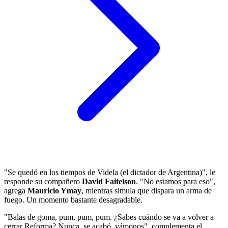
"Se quedó en los tiempos de Videla (el dictador de Argentina)", le
responde su compañero
David Faitelson
. "No estamos para eso",
agrega
Mauricio Ymay
, mientras simula que dispara un arma de
fuego. Un momento bastante desagradable.
"Balas de goma, pum, pum, pum. ¿Sabes cuándo se va a volver a
cerrar Reforma? Nunca, se acabó, vámonos", complementa el