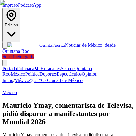
Impreso
Podcast
App
Edición
Noticias de México, desde
Quinta
Fuerza
Quintana Roo
Suscríbete gratis
Portada
Policiaca
🌀 Huracanes
Sismos
Quintana
Roo
México
Política
Deportes
Espectáculos
Opinión
Inicio
/
México
⛈️
21
°C
·
Ciudad de México
México
Mauricio Ymay, comentarista de Televisa,
pidió disparar a manifestantes por
Mundial 2026
Mauricio Ymay, comentarista de Televisa, pidió disparar a