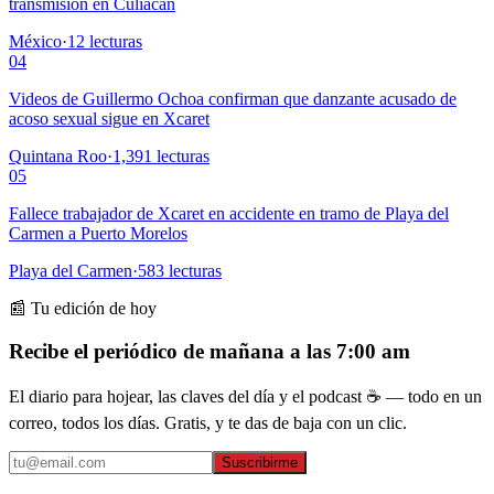
transmisión en Culiacán
México
·
12
lecturas
04
Videos de Guillermo Ochoa confirman que danzante acusado de
acoso sexual sigue en Xcaret
Quintana Roo
·
1,391
lecturas
05
Fallece trabajador de Xcaret en accidente en tramo de Playa del
Carmen a Puerto Morelos
Playa del Carmen
·
583
lecturas
📰 Tu edición de hoy
Recibe el periódico de mañana a las 7:00 am
El diario para hojear, las claves del día y el podcast ☕ — todo en un
correo, todos los días. Gratis, y te das de baja con un clic.
Suscribirme