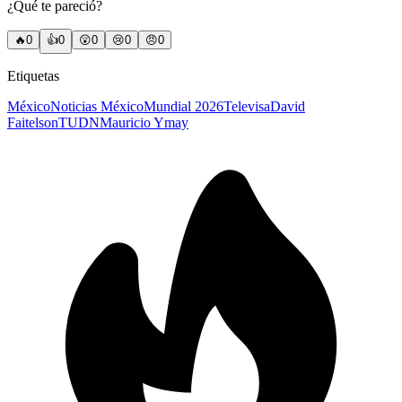
¿Qué te pareció?
🔥
0
👍
0
😲
0
😢
0
😠
0
Etiquetas
México
Noticias México
Mundial 2026
Televisa
David
Faitelson
TUDN
Mauricio Ymay