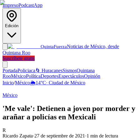
Impreso
Podcast
App
Edición
Noticias de México, desde
Quinta
Fuerza
Quintana Roo
Suscríbete gratis
Portada
Policiaca
🌀 Huracanes
Sismos
Quintana
Roo
México
Política
Deportes
Espectáculos
Opinión
Inicio
/
México
🌦️
14
°C
·
Ciudad de México
México
'Me vale': Detienen a joven por morder y
arañar a policías en Mexicali
R
Ricardo Zapata
·
27 de septiembre de 2021
·
1
min de lectura