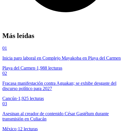
Más leídas
01
Inicia paro laboral en Complejo Mayakoba en Playa del Carmen
Playa del Carmen
·
1,988
lecturas
02
Fracasa manifestación contra Aguakan; se exhibe desgaste del
discurso político para 2027
Cancún
·
1,925
lecturas
03
Asesinan al creador de contenido César Gastélum durante
transmisión en Culiacán
México
·
12
lecturas