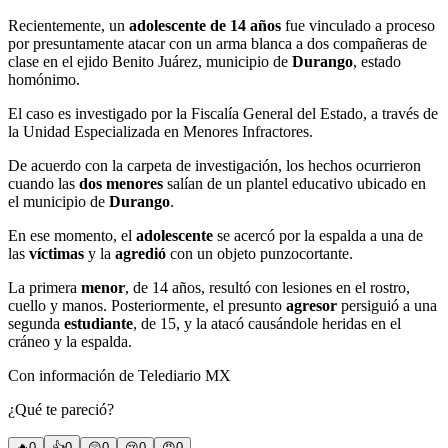
Recientemente, un
adolescente de 14 años
fue vinculado a proceso
por presuntamente atacar con un arma blanca a dos compañeras de
clase en el ejido Benito Juárez, municipio de
Durango
, estado
homónimo.
El caso es investigado por la Fiscalía General del Estado, a través de
la Unidad Especializada en Menores Infractores.
De acuerdo con la carpeta de investigación, los hechos ocurrieron
cuando las
dos menores
salían de un plantel educativo ubicado en
el municipio de
Durango
.
En ese momento, el
adolescente
se acercó por la espalda a una de
las
víctimas
y la
agredió
con un objeto punzocortante.
La primera
menor
, de 14 años, resultó con lesiones en el rostro,
cuello y manos. Posteriormente, el presunto
agresor
persiguió a una
segunda
estudiante
, de 15, y la atacó causándole heridas en el
cráneo y la espalda.
Con información de Telediario MX
¿Qué te pareció?
🔥
0
👍
0
😲
0
😢
0
😠
0