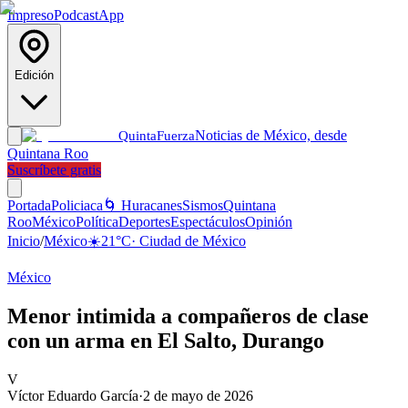
Impreso
Podcast
App
Edición
Noticias de México, desde
Quinta
Fuerza
Quintana Roo
Suscríbete gratis
Portada
Policiaca
🌀 Huracanes
Sismos
Quintana
Roo
México
Política
Deportes
Espectáculos
Opinión
Inicio
/
México
☀️
21
°C
·
Ciudad de México
México
Menor intimida a compañeros de clase
con un arma en El Salto, Durango
V
Víctor Eduardo García
·
2 de mayo de 2026