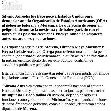
Compartir
Silvano Aureoles fue hace poco a Estados Unidos para
denunciar ante la Organización de Estados Americanos (OEA)
al gobierno federal y a Morena, a los que acusa de poner en
peligro la democracia mexicana y de haber pactado con el
narco en las pasadas elecciones. Pues ya hubo una respuesta
antes sus acciones y acusaciones.
Los diputados federales de
Morena
,
Hirepan Maya Martínez y
Reyna Celeste Ascencio Ortega
promovieron una denuncia penal
contra el
gobernador de Michoacán
, a quien acusan de
traición a
la patria
, ejercicio ilícito del servicio público, coalición de
servidores públicos y peculado.
Esta denuncia contra
Silvano Aureoles
ya fue presentada por ambos
legisladores ante la Fiscalía General de la República (FGR).
"
Silvano Aureoles
atenta contra la soberanía nacional al acudir a
Estados Unidos
y ante instancias internacionales para d
enunciar
un supuesto Estado fallido en México
, dejando de lado sus
funciones como gobernador de
Michoacán
, y usurpando funciones
de otros órdenes de gobierno, como el Senado", denuncian ambos
diputados de
Morena
.