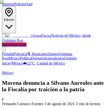
Impreso
Podcast
App
Edición
Noticias de México, desde
Quinta
Fuerza
Quintana Roo
Suscríbete gratis
Portada
Policiaca
🌀 Huracanes
Sismos
Quintana
Roo
México
Política
Deportes
Espectáculos
Opinión
Inicio
/
México
☁️
22
°C
·
Ciudad de México
México
Morena denuncia a Silvano Aureoles ante
la Fiscalía por traición a la patria
F
Fernando Carrasco Fuentes
·
3 de agosto de 2021
·
2
min de lectura