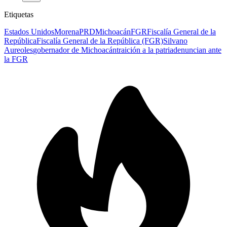
Etiquetas
Estados Unidos
Morena
PRD
Michoacán
FGR
Fiscalía General de la
República
Fiscalía General de la República (FGR)
Silvano
Aureoles
gobernador de Michoacán
traición a la patria
denuncian ante
la FGR