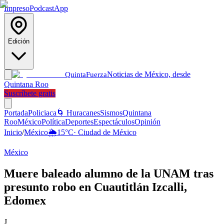
Impreso
Podcast
App
Edición
Noticias de México, desde
Quinta
Fuerza
Quintana Roo
Suscríbete gratis
Portada
Policiaca
🌀 Huracanes
Sismos
Quintana
Roo
México
Política
Deportes
Espectáculos
Opinión
Inicio
/
México
🌦️
15
°C
·
Ciudad de México
México
Muere baleado alumno de la UNAM tras
presunto robo en Cuautitlán Izcalli,
Edomex
J