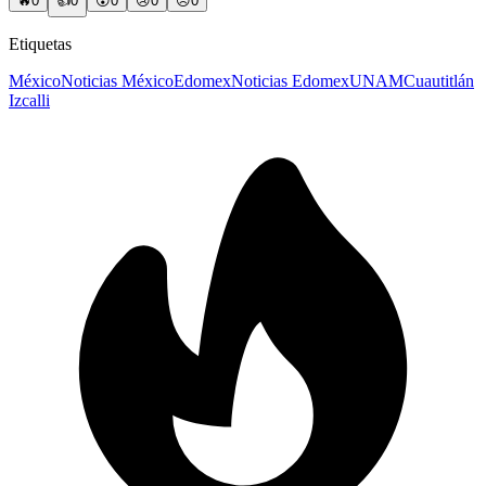
🔥
0
👍
0
😲
0
😢
0
😠
0
Etiquetas
México
Noticias México
Edomex
Noticias Edomex
UNAM
Cuautitlán
Izcalli