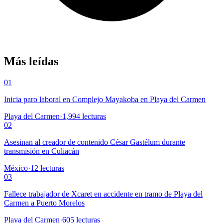
Más leídas
01
Inicia paro laboral en Complejo Mayakoba en Playa del Carmen
Playa del Carmen
·
1,994
lecturas
02
Asesinan al creador de contenido César Gastélum durante
transmisión en Culiacán
México
·
12
lecturas
03
Fallece trabajador de Xcaret en accidente en tramo de Playa del
Carmen a Puerto Morelos
Playa del Carmen
·
605
lecturas