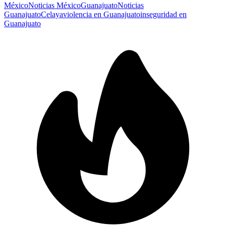
México
Noticias México
Guanajuato
Noticias
Guanajuato
Celaya
violencia en Guanajuato
inseguridad en
Guanajuato