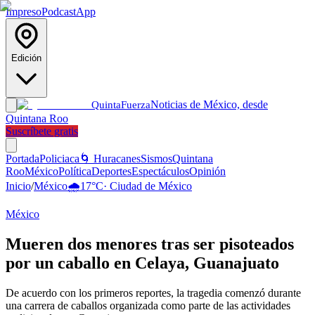
Impreso
Podcast
App
Edición
Noticias de México, desde
Quinta
Fuerza
Quintana Roo
Suscríbete gratis
Portada
Policiaca
🌀 Huracanes
Sismos
Quintana
Roo
México
Política
Deportes
Espectáculos
Opinión
Inicio
/
México
🌧️
17
°C
·
Ciudad de México
México
Mueren dos menores tras ser pisoteados
por un caballo en Celaya, Guanajuato
De acuerdo con los primeros reportes, la tragedia comenzó durante
una carrera de caballos organizada como parte de las actividades