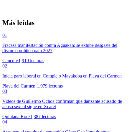
Más leídas
01
Fracasa manifestación contra Aguakan; se exhibe desgaste del
discurso político para 2027
Cancún
·
1,919
lecturas
02
Inicia paro laboral en Complejo Mayakoba en Playa del Carmen
Playa del Carmen
·
1,979
lecturas
03
Videos de Guillermo Ochoa confirman que danzante acusado de
acoso sexual sigue en Xcaret
Quintana Roo
·
1,387
lecturas
04
Asesinan al creador de contenido César Gastélum durante