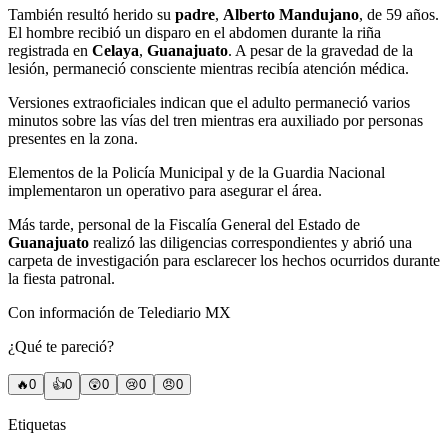
También resultó herido su
padre
,
Alberto Mandujano
, de 59 años.
El hombre recibió un disparo en el abdomen durante la riña
registrada en
Celaya
,
Guanajuato
. A pesar de la gravedad de la
lesión, permaneció consciente mientras recibía atención médica.
Versiones extraoficiales indican que el adulto permaneció varios
minutos sobre las vías del tren mientras era auxiliado por personas
presentes en la zona.
Elementos de la Policía Municipal y de la Guardia Nacional
implementaron un operativo para asegurar el área.
Más tarde, personal de la Fiscalía General del Estado de
Guanajuato
realizó las diligencias correspondientes y abrió una
carpeta de investigación para esclarecer los hechos ocurridos durante
la fiesta patronal.
Con información de Telediario MX
¿Qué te pareció?
🔥
0
👍
0
😲
0
😢
0
😠
0
Etiquetas