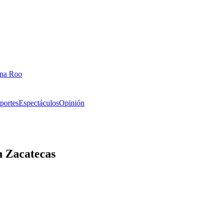
ana Roo
portes
Espectáculos
Opinión
n Zacatecas