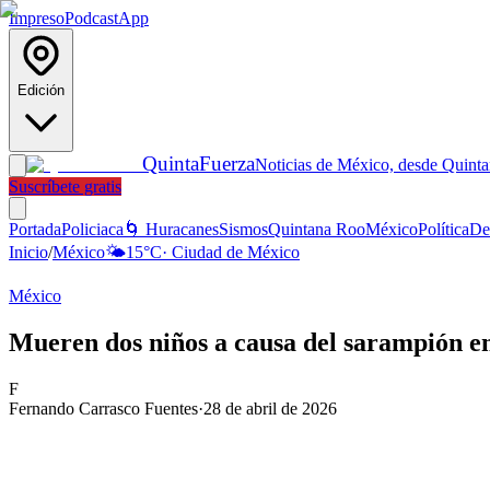
Impreso
Podcast
App
Edición
Quinta
Fuerza
Noticias de México, desde Quint
Suscríbete gratis
Portada
Policiaca
🌀 Huracanes
Sismos
Quintana Roo
México
Política
De
Inicio
/
México
🌤️
15
°C
·
Ciudad de México
México
Mueren dos niños a causa del sarampión e
F
Fernando Carrasco Fuentes
·
28 de abril de 2026