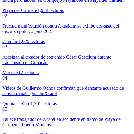
Inicia paro laboral en Complejo Mayakoba en Playa del Carmen
Playa del Carmen
·
1,988
lecturas
02
Fracasa manifestación contra Aguakan; se exhibe desgaste del
discurso político para 2027
Cancún
·
1,925
lecturas
03
Asesinan al creador de contenido César Gastélum durante
transmisión en Culiacán
México
·
12
lecturas
04
Videos de Guillermo Ochoa confirman que danzante acusado de
acoso sexual sigue en Xcaret
Quintana Roo
·
1,391
lecturas
05
Fallece trabajador de Xcaret en accidente en tramo de Playa del
Carmen a Puerto Morelos