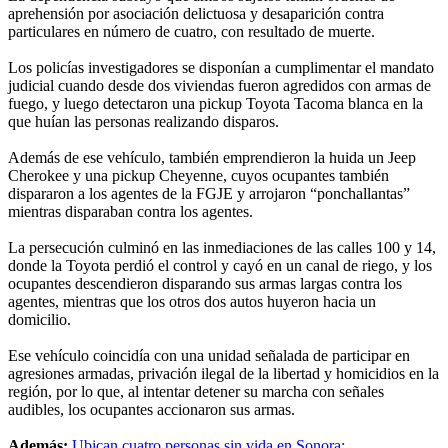
aprehensión por asociación delictuosa y desaparición contra
particulares en número de cuatro, con resultado de muerte.
Los policías investigadores se disponían a cumplimentar el mandato
judicial cuando desde dos viviendas fueron agredidos con armas de
fuego, y luego detectaron una pickup Toyota Tacoma blanca en la
que huían las personas realizando disparos.
Además de ese vehículo, también emprendieron la huida un Jeep
Cherokee y una pickup Cheyenne, cuyos ocupantes también
dispararon a los agentes de la FGJE y arrojaron “ponchallantas”
mientras disparaban contra los agentes.
La persecución culminó en las inmediaciones de las calles 100 y 14,
donde la Toyota perdió el control y cayó en un canal de riego, y los
ocupantes descendieron disparando sus armas largas contra los
agentes, mientras que los otros dos autos huyeron hacia un
domicilio.
Ese vehículo coincidía con una unidad señalada de participar en
agresiones armadas, privación ilegal de la libertad y homicidios en la
región, por lo que, al intentar detener su marcha con señales
audibles, los ocupantes accionaron sus armas.
Además:
Ubican cuatro personas sin vida en Sonora;