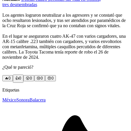
tres desmembradas
Los agentes lograron neutralizar a los agresores y se constató que
ocho resultaron lesionados, y tras ser atendidos por paramédicos de
la Cruz Roja se confirmó que ya no contaban con signos vitales.
En el lugar se aseguraron cuatro AK-47 con varios cargadores, una
AR-15 calibre .223 también con cargadores, y varios envoltorios
con metanfetamina, múltiples casquillos percutidos de diferentes
calibres. La Toyota Tacoma tenía reporte de robo el 26 de
noviembre de 2024.
¿Qué te pareció?
🔥
0
👍
0
😲
0
😢
0
😠
0
Etiquetas
México
Sonora
Balacera