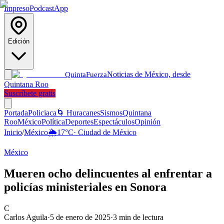
Impreso
Podcast
App
Edición
Noticias de México, desde
Quinta
Fuerza
Quintana Roo
Suscríbete gratis
Portada
Policiaca
🌀 Huracanes
Sismos
Quintana
Roo
México
Política
Deportes
Espectáculos
Opinión
Inicio
/
México
🌦️
17
°C
·
Ciudad de México
México
Mueren ocho delincuentes al enfrentar a
policías ministeriales en Sonora
C
Carlos Aguila
·
5 de enero de 2025
·
3
min de lectura