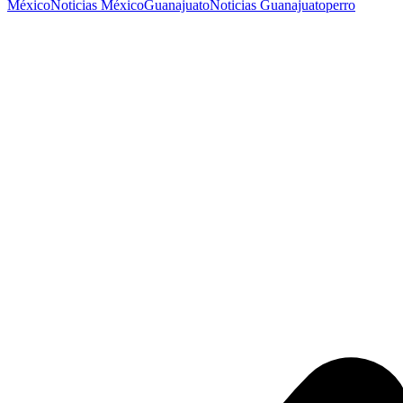
México
Noticias México
Guanajuato
Noticias Guanajuato
perro