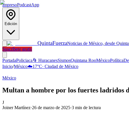
Impreso
Podcast
App
Edición
Quinta
Fuerza
Noticias de México, desde Quint
Suscríbete gratis
Portada
Policiaca
🌀 Huracanes
Sismos
Quintana Roo
México
Política
De
Inicio
/
México
☁️
17
°C
·
Ciudad de México
México
Multan a hombre por los fuertes ladridos 
J
Joiner Martínez
·
26 de marzo de 2025
·
3
min de lectura