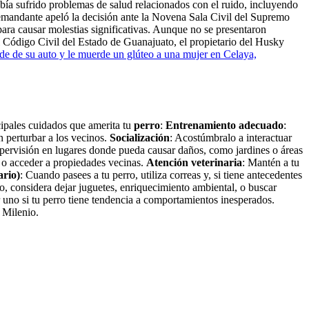
bía sufrido problemas de salud relacionados con el ruido, incluyendo
demandante apeló la decisión ante la Novena Sala Civil del Supremo
para causar molestias significativas. Aunque no se presentaron
l Código Civil del Estado de Guanajuato, el propietario del Husky
e de su auto y le muerde un glúteo a una mujer en Celaya,
cipales cuidados que amerita tu
perro
:
Entrenamiento adecuado
:
 perturbar a los vecinos.
Socialización
: Acostúmbralo a interactuar
upervisión en lugares donde pueda causar daños, como jardines o áreas
ar o acceder a propiedades vecinas.
Atención veterinaria
: Mantén a tu
ario)
: Cuando pasees a tu perro, utiliza correas y, si tiene antecedentes
to, considera dejar juguetes, enriquecimiento ambiental, o buscar
uno si tu perro tiene tendencia a comportamientos inesperados.
 Milenio.