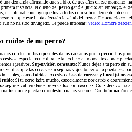
tó una demanda afirmando que su hijo, de tres años en ese momento, ha
 primera instancia, el dueño del
perro
ganó el juicio; sin embargo, el 
as, el Tribunal concluyó que los ladridos eran suficientemente intensos 
emostraron que este había afectado la salud del menor. De acuerdo con e
 aún no ha sido divulgado. Te puede interesar:
Video: Hombre desciend
o ruidos de mi perro?
onados con los ruidos o posibles daños causados por tu
perro
. Los prin
 excesivos, especialmente durante la noche o en momentos donde puedan
ientos agresivos.
Supervisión constant
e: Nunca dejes a tu perro sin s
atio, verifica que las cercas sean seguras y que tu perro no pueda escap
s inusuales, como ladridos excesivos.
Uso de correas y bozal (si neces
l ruido
: Si tu perro ladra mucho, especialmente por estrés o aburrimien
os seguros cubren daños provocados por mascotas. Considera contratar 
en horarios donde pueda ser molesto para los vecinos. Con información de