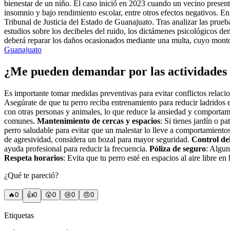
bienestar de un niño. El caso inició en 2023 cuando un vecino presen
insomnio y bajo rendimiento escolar, entre otros efectos negativos. En
Tribunal de Justicia del Estado de Guanajuato. Tras analizar las prueb
estudios sobre los decibeles del ruido, los dictámenes psicológicos d
deberá reparar los daños ocasionados mediante una multa, cuyo monto
Guanajuato
¿Me pueden demandar por las actividades 
Es importante tomar medidas preventivas para evitar conflictos relaci
Asegúrate de que tu perro reciba entrenamiento para reducir ladridos
con otras personas y animales, lo que reduce la ansiedad y comportam
comunes.
Mantenimiento de cercas y espacios
: Si tienes jardín o p
perro saludable para evitar que un malestar lo lleve a comportamiento
de agresividad, considera un bozal para mayor seguridad.
Control de
ayuda profesional para reducir la frecuencia.
Póliza de seguro
: Algun
Respeta horarios
: Evita que tu perro esté en espacios al aire libre 
¿Qué te pareció?
🔥
0
👍
0
😲
0
😢
0
😠
0
Etiquetas