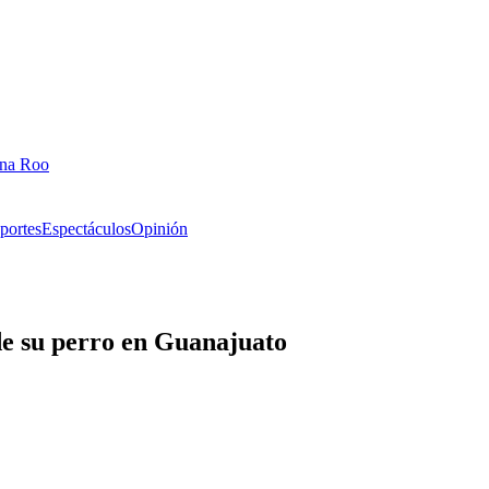
ana Roo
portes
Espectáculos
Opinión
de su perro en Guanajuato