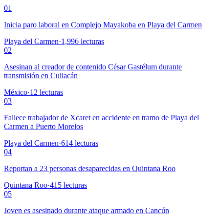
01
Inicia paro laboral en Complejo Mayakoba en Playa del Carmen
Playa del Carmen
·
1,996
lecturas
02
Asesinan al creador de contenido César Gastélum durante
transmisión en Culiacán
México
·
12
lecturas
03
Fallece trabajador de Xcaret en accidente en tramo de Playa del
Carmen a Puerto Morelos
Playa del Carmen
·
614
lecturas
04
Reportan a 23 personas desaparecidas en Quintana Roo
Quintana Roo
·
415
lecturas
05
Joven es asesinado durante ataque armado en Cancún