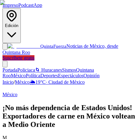
Impreso
Podcast
App
Edición
Noticias de México, desde
Quinta
Fuerza
Quintana Roo
Suscríbete gratis
Portada
Policiaca
🌀 Huracanes
Sismos
Quintana
Roo
México
Política
Deportes
Espectáculos
Opinión
Inicio
/
México
🌦️
19
°C
·
Ciudad de México
México
¡No más dependencia de Estados Unidos!
Exportadores de carne en México voltean
a Medio Oriente
M