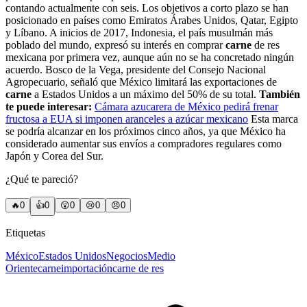
contando actualmente con seis. Los objetivos a corto plazo se han
posicionado en países como Emiratos Árabes Unidos, Qatar, Egipto
y Líbano. A inicios de 2017, Indonesia, el país musulmán más
poblado del mundo, expresó su interés en comprar
carne
de res
mexicana por primera vez, aunque aún no se ha concretado ningún
acuerdo. Bosco de la Vega, presidente del Consejo Nacional
Agropecuario, señaló que México limitará las exportaciones de
carne
a Estados Unidos a un máximo del 50% de su total.
También
te puede interesar:
Cámara azucarera de México pedirá frenar
fructosa a EUA si imponen aranceles a azúcar mexicano
Esta marca
se podría alcanzar en los próximos cinco años, ya que México ha
considerado aumentar sus envíos a compradores regulares como
Japón y Corea del Sur.
¿Qué te pareció?
🔥
0
👍
0
😲
0
😢
0
😠
0
Etiquetas
México
Estados Unidos
Negocios
Medio
Oriente
carne
importación
carne de res