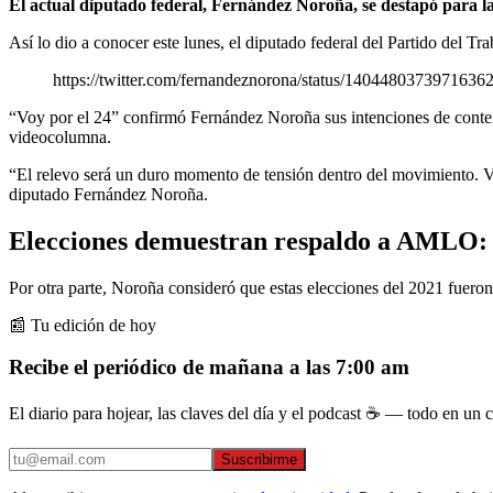
El actual diputado federal, Fernández Noroña, se destapó para la
Así lo dio a conocer este lunes, el diputado federal del Partido del T
https://twitter.com/fernandeznorona/status/1404480373971636
“Voy por el 24” confirmó Fernández Noroña sus intenciones de conten
videocolumna.
“El relevo será un duro momento de tensión dentro del movimiento. Voy
diputado Fernández Noroña.
Elecciones demuestran respaldo a AMLO:
Por otra parte, Noroña consideró que estas elecciones del 2021 fueron
📰 Tu edición de hoy
Recibe el periódico de mañana a las 7:00 am
El diario para hojear, las claves del día y el podcast ☕ — todo en un co
Suscribirme