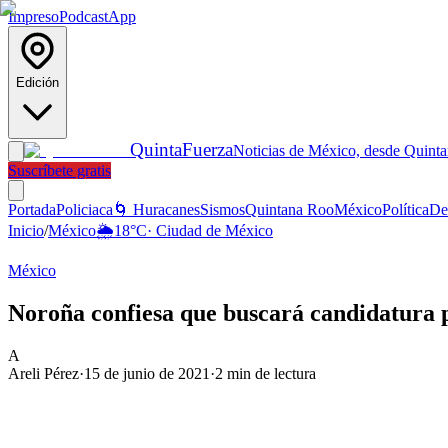
Impreso
Podcast
App
Edición
Quinta
Fuerza
Noticias de México, desde Quint
Suscríbete gratis
Portada
Policiaca
🌀 Huracanes
Sismos
Quintana Roo
México
Política
De
Inicio
/
México
🌦️
18
°C
·
Ciudad de México
México
Noroña confiesa que buscará candidatura p
A
Areli Pérez
·
15 de junio de 2021
·
2
min de lectura