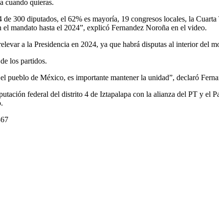
ja cuando quieras.
84 de 300 diputados, el 62% es mayoría, 19 congresos locales, la Cuarta
 el mandato hasta el 2024”, explicó Fernandez Noroña en el video.
relevar a la Presidencia en 2024, ya que habrá disputas al interior del 
e los partidos.
s el pueblo de México, es importante mantener la unidad”, declaró Fer
utación federal del distrito 4 de Iztapalapa con la alianza del PT y el
.
367