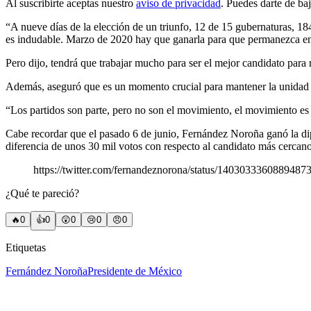
Al suscribirte aceptas nuestro
aviso de privacidad
. Puedes darte de ba
“A nueve días de la elección de un triunfo, 12 de 15 gubernaturas, 1
es indudable. Marzo de 2020 hay que ganarla para que permanezca en
Pero dijo, tendrá que trabajar mucho para ser el mejor candidato para 
Además, aseguró que es un momento crucial para mantener la unidad d
“Los partidos son parte, pero no son el movimiento, el movimiento e
Cabe recordar que el pasado 6 de junio, Fernández Noroña ganó la dip
diferencia de unos 30 mil votos con respecto al candidato más cercano
https://twitter.com/fernandeznorona/status/1403033360889487
¿Qué te pareció?
🔥
0
👍
0
😲
0
😢
0
😠
0
Etiquetas
Fernández Noroña
Presidente de México