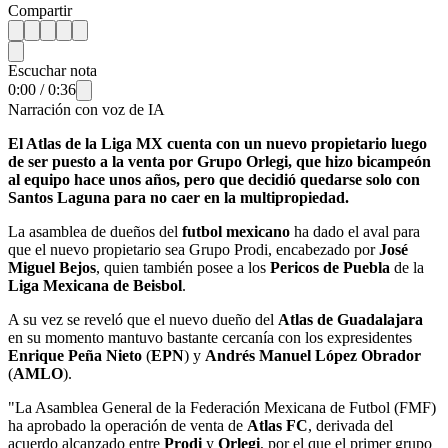
Compartir
Escuchar nota
0:00
/
0:36
Narración con voz de IA
El Atlas de la Liga MX cuenta con un nuevo propietario luego
de ser puesto a la venta por Grupo Orlegi, que hizo bicampeón
al equipo hace unos años, pero que decidió quedarse solo con
Santos Laguna para no caer en la multipropiedad.
La asamblea de dueños del
futbol mexicano
ha dado el aval para
que el nuevo propietario sea Grupo Prodi, encabezado por
José
Miguel Bejos
, quien también posee a los
Pericos de Puebla
de la
Liga Mexicana de Beisbol
.
A su vez se reveló que el nuevo dueño del
Atlas de Guadalajara
en su momento mantuvo bastante cercanía con los expresidentes
Enrique Peña Nieto
(
EPN
) y
Andrés Manuel López Obrador
(
AMLO
).
"La Asamblea General de la Federación Mexicana de Futbol (FMF)
ha aprobado la operación de venta de
Atlas FC
, derivada del
acuerdo alcanzado entre
Prodi
y
Orlegi
, por el que el primer grupo