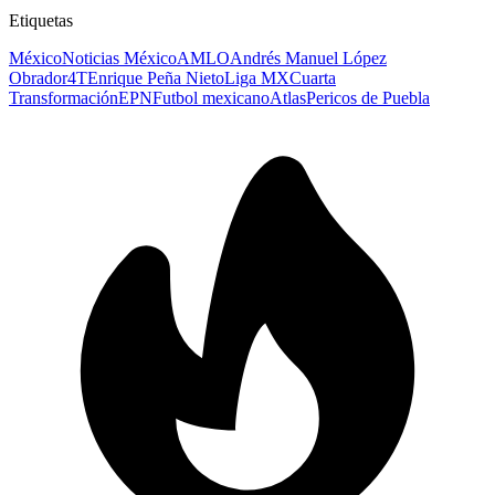
Etiquetas
México
Noticias México
AMLO
Andrés Manuel López
Obrador
4T
Enrique Peña Nieto
Liga MX
Cuarta
Transformación
EPN
Futbol mexicano
Atlas
Pericos de Puebla