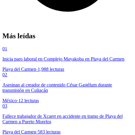
Más leídas
01
Inicia paro laboral en Complejo Mayakoba en Playa del Carmen
Playa del Carmen
·
1,988
lecturas
02
Asesinan al creador de contenido César Gastélum durante
transmisión en Culiacán
México
·
12
lecturas
03
Fallece trabajador de Xcaret en accidente en tramo de Playa del
Carmen a Puerto Morelos
Playa del Carmen
·
583
lecturas