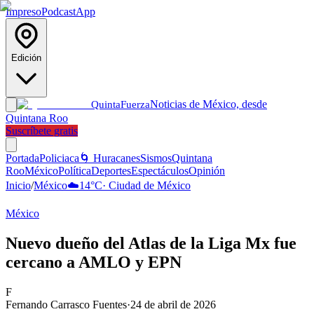
Impreso
Podcast
App
Edición
Noticias de México, desde
Quinta
Fuerza
Quintana Roo
Suscríbete gratis
Portada
Policiaca
🌀 Huracanes
Sismos
Quintana
Roo
México
Política
Deportes
Espectáculos
Opinión
Inicio
/
México
☁️
14
°C
·
Ciudad de México
México
Nuevo dueño del Atlas de la Liga Mx fue
cercano a AMLO y EPN
F
Fernando Carrasco Fuentes
·
24 de abril de 2026