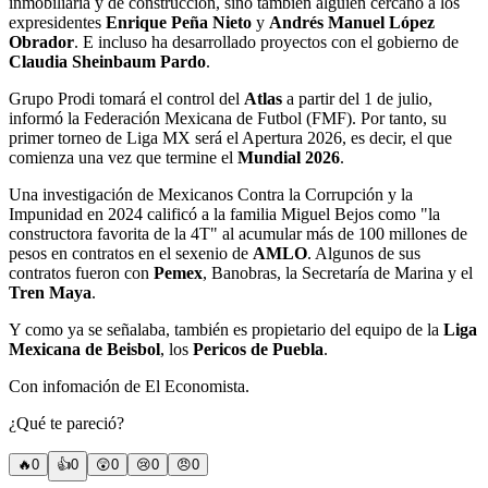
inmobiliaria y de construcción, sino también alguien cercano a los
expresidentes
Enrique Peña Nieto
y
Andrés Manuel López
Obrador
. E incluso ha desarrollado proyectos con el gobierno de
Claudia Sheinbaum Pardo
.
Grupo Prodi tomará el control del
Atlas
a partir del 1 de julio,
informó la Federación Mexicana de Futbol (FMF). Por tanto, su
primer torneo de Liga MX será el Apertura 2026, es decir, el que
comienza una vez que termine el
Mundial 2026
.
Una investigación de Mexicanos Contra la Corrupción y la
Impunidad en 2024 calificó a la familia Miguel Bejos como "la
constructora favorita de la 4T" al acumular más de 100 millones de
pesos en contratos en el sexenio de
AMLO
. Algunos de sus
contratos fueron con
Pemex
, Banobras, la Secretaría de Marina y el
Tren Maya
.
Y como ya se señalaba, también es propietario del equipo de la
Liga
Mexicana de Beisbol
, los
Pericos de Puebla
.
Con infomación de El Economista.
¿Qué te pareció?
🔥
0
👍
0
😲
0
😢
0
😠
0