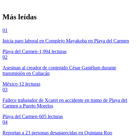
Más leídas
01
Inicia paro laboral en Complejo Mayakoba en Playa del Carmen
Playa del Carmen
·
1,994
lecturas
02
Asesinan al creador de contenido César Gastélum durante
transmisión en Culiacán
México
·
12
lecturas
03
Fallece trabajador de Xcaret en accidente en tramo de Playa del
Carmen a Puerto Morelos
Playa del Carmen
·
605
lecturas
04
Reportan a 23 personas desaparecidas en Quintana Roo