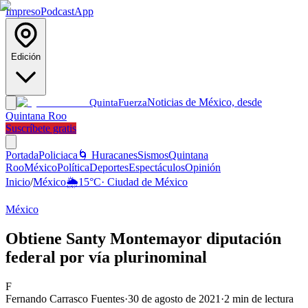
Impreso
Podcast
App
Edición
Noticias de México, desde
Quinta
Fuerza
Quintana Roo
Suscríbete gratis
Portada
Policiaca
🌀 Huracanes
Sismos
Quintana
Roo
México
Política
Deportes
Espectáculos
Opinión
Inicio
/
México
🌦️
15
°C
·
Ciudad de México
México
Obtiene Santy Montemayor diputación
federal por vía plurinominal
F
Fernando Carrasco Fuentes
·
30 de agosto de 2021
·
2
min de lectura