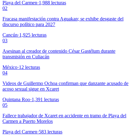
Playa del Carmen
·
1,988
lecturas
02
Fracasa manifestación contra Aguakan; se exhibe desgaste del
discurso político para 2027
Cancún
·
1,925
lecturas
03
Asesinan al creador de contenido César Gastélum durante
transmisión en Culiacán
México
·
12
lecturas
04
Videos de Guillermo Ochoa confirman que danzante acusado de
acoso sexual sigue en Xcaret
Quintana Roo
·
1,391
lecturas
05
Fallece trabajador de Xcaret en accidente en tramo de Playa del
Carmen a Puerto Morelos
Playa del Carmen
·
583
lecturas