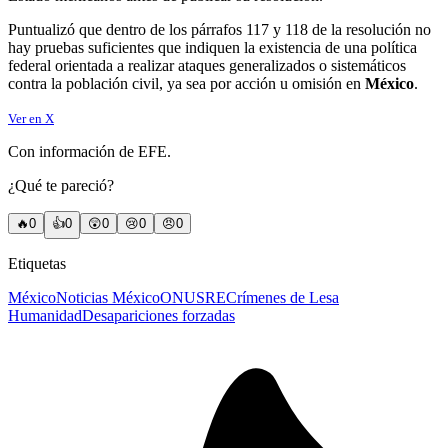
Puntualizó que dentro de los párrafos 117 y 118 de la resolución no
hay pruebas suficientes que indiquen la existencia de una política
federal orientada a realizar ataques generalizados o sistemáticos
contra la población civil, ya sea por acción u omisión en
México
.
Ver en X
Con información de EFE.
¿Qué te pareció?
🔥
0
👍
0
😲
0
😢
0
😠
0
Etiquetas
México
Noticias México
ONU
SRE
Crímenes de Lesa
Humanidad
Desapariciones forzadas