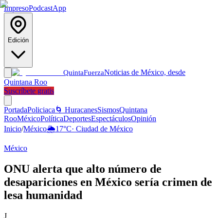
Impreso
Podcast
App
Edición
Noticias de México, desde
Quinta
Fuerza
Quintana Roo
Suscríbete gratis
Portada
Policiaca
🌀 Huracanes
Sismos
Quintana
Roo
México
Política
Deportes
Espectáculos
Opinión
Inicio
/
México
🌦️
17
°C
·
Ciudad de México
México
ONU alerta que alto número de
desapariciones en México sería crimen de
lesa humanidad
J