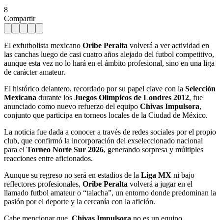
8
Compartir
El exfutbolista mexicano
Oribe Peralta
volverá a ver actividad en
las canchas luego de casi cuatro años alejado del futbol competitivo,
aunque esta vez no lo hará en el ámbito profesional, sino en una liga
de carácter amateur.
El histórico delantero, recordado por su papel clave con la
Selección
Mexicana
durante los
Juegos Olímpicos de Londres 2012
, fue
anunciado como nuevo refuerzo del equipo
Chivas Impulsora
,
conjunto que participa en torneos locales de la Ciudad de México.
La noticia fue dada a conocer a través de redes sociales por el propio
club, que confirmó la incorporación del exseleccionado nacional
para el
Torneo Norte Sur 2026
, generando sorpresa y múltiples
reacciones entre aficionados.
Aunque su regreso no será en estadios de la
Liga MX
ni bajo
reflectores profesionales,
Oribe Peralta
volverá a jugar en el
llamado futbol amateur o “talacha”, un entorno donde predominan la
pasión por el deporte y la cercanía con la afición.
Cabe mencionar que,
Chivas Impulsora
no es un equipo