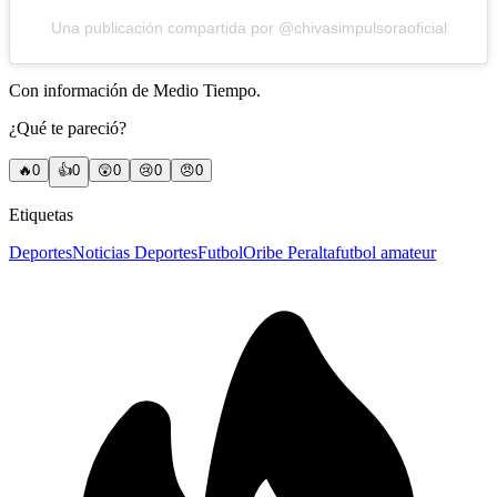
Una publicación compartida por @chivasimpulsoraoficial
Con información de Medio Tiempo.
¿Qué te pareció?
🔥
0
👍
0
😲
0
😢
0
😠
0
Etiquetas
Deportes
Noticias Deportes
Futbol
Oribe Peralta
futbol amateur