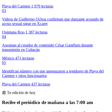
Playa del Carmen
·
1,979
lecturas
03
Videos de Guillermo Ochoa confirman que danzante acusado de
acoso sexual sigue en Xcaret
Quintana Roo
·
1,387
lecturas
04
Asesinan al creador de contenido César Gastélum durante
transmisión en Culiacán
México
·
471
lecturas
05
Identifican número con que amenazaron a regidores de Playa del
Carmen y otros funcionarios
Playa del Carmen
·
437
lecturas
📰 Tu edición de hoy
Recibe el periódico de mañana a las 7:00 am