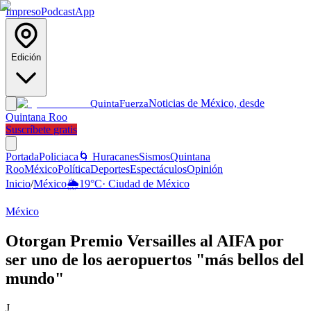
Impreso
Podcast
App
Edición
Noticias de México, desde
Quinta
Fuerza
Quintana Roo
Suscríbete gratis
Portada
Policiaca
🌀 Huracanes
Sismos
Quintana
Roo
México
Política
Deportes
Espectáculos
Opinión
Inicio
/
México
🌦️
19
°C
·
Ciudad de México
México
Otorgan Premio Versailles al AIFA por
ser uno de los aeropuertos "más bellos del
mundo"
J