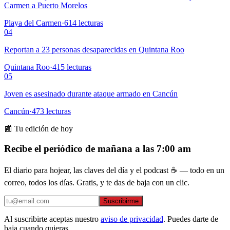
Carmen a Puerto Morelos
Playa del Carmen
·
614
lecturas
04
Reportan a 23 personas desaparecidas en Quintana Roo
Quintana Roo
·
415
lecturas
05
Joven es asesinado durante ataque armado en Cancún
Cancún
·
473
lecturas
📰 Tu edición de hoy
Recibe el periódico de mañana a las 7:00 am
El diario para hojear, las claves del día y el podcast ☕ — todo en un
correo, todos los días. Gratis, y te das de baja con un clic.
Suscribirme
Al suscribirte aceptas nuestro
aviso de privacidad
. Puedes darte de
baja cuando quieras.