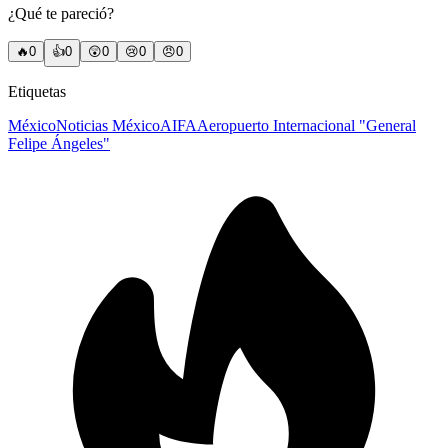
¿Qué te pareció?
🔥
0
👍
0
😲
0
😢
0
😠
0
Etiquetas
México
Noticias México
AIFA
Aeropuerto Internacional "General
Felipe Ángeles"