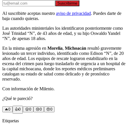
Suscribirme
Al suscribirte aceptas nuestro
aviso de privacidad
. Puedes darte de
baja cuando quieras.
Las autoridades ministeriales los identificaron posteriormente como
José Trinidad “N”, de 43 años de edad, y su hijo Oswaldo Yandel
“N”, de apenas 18 años.
En la misma agresión en
Morelia
,
Michoacán
resultó gravemente
lesionado un tercer individuo, identificado como Edison “N”, de 20
años de edad. Los equipos de rescate lograron estabilizarlo en la
escena del crimen para luego trasladarlo de urgencia a un hospital de
la capital michoacana, donde los reportes médicos preliminares
catalogan su estado de salud como delicado y de pronóstico
reservado.
Con información de Milenio.
¿Qué te pareció?
🔥
0
👍
0
😲
0
😢
0
😠
0
Etiquetas