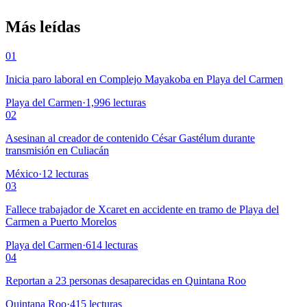
Más leídas
01
Inicia paro laboral en Complejo Mayakoba en Playa del Carmen
Playa del Carmen
·
1,996
lecturas
02
Asesinan al creador de contenido César Gastélum durante
transmisión en Culiacán
México
·
12
lecturas
03
Fallece trabajador de Xcaret en accidente en tramo de Playa del
Carmen a Puerto Morelos
Playa del Carmen
·
614
lecturas
04
Reportan a 23 personas desaparecidas en Quintana Roo
Quintana Roo
·
415
lecturas