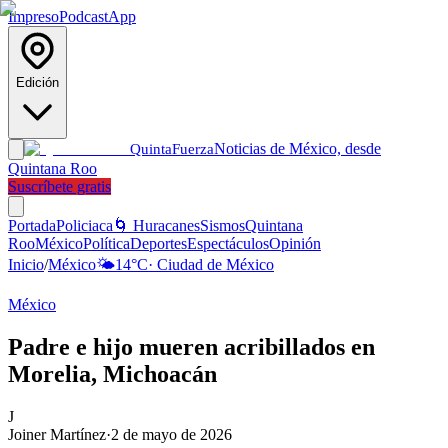
Impreso
Podcast
App
Edición
Noticias de México, desde
Quinta
Fuerza
Quintana Roo
Suscríbete gratis
Portada
Policiaca
🌀 Huracanes
Sismos
Quintana
Roo
México
Política
Deportes
Espectáculos
Opinión
Inicio
/
México
🌤️
14
°C
·
Ciudad de México
México
Padre e hijo mueren acribillados en
Morelia, Michoacán
J
Joiner Martínez
·
2 de mayo de 2026