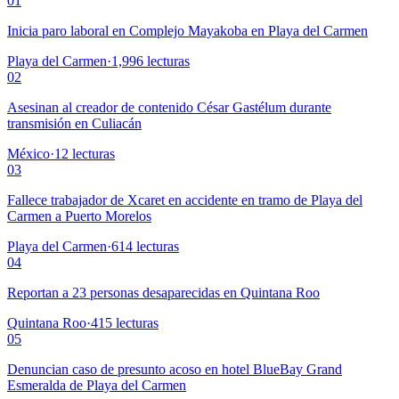
01
Inicia paro laboral en Complejo Mayakoba en Playa del Carmen
Playa del Carmen
·
1,996
lecturas
02
Asesinan al creador de contenido César Gastélum durante
transmisión en Culiacán
México
·
12
lecturas
03
Fallece trabajador de Xcaret en accidente en tramo de Playa del
Carmen a Puerto Morelos
Playa del Carmen
·
614
lecturas
04
Reportan a 23 personas desaparecidas en Quintana Roo
Quintana Roo
·
415
lecturas
05
Denuncian caso de presunto acoso en hotel BlueBay Grand
Esmeralda de Playa del Carmen