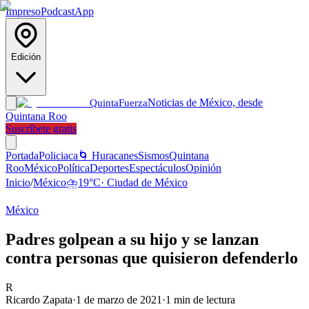
Impreso
Podcast
App
Edición
Noticias de México, desde
Quinta
Fuerza
Quintana Roo
Suscríbete gratis
Portada
Policiaca
🌀 Huracanes
Sismos
Quintana
Roo
México
Política
Deportes
Espectáculos
Opinión
Inicio
/
México
⛈️
19
°C
·
Ciudad de México
México
Padres golpean a su hijo y se lanzan
contra personas que quisieron defenderlo
R
Ricardo Zapata
·
1 de marzo de 2021
·
1
min de lectura