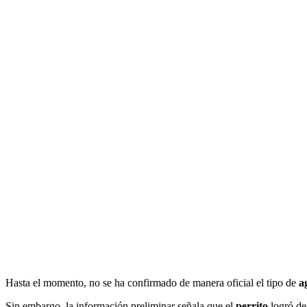
Hasta el momento, no se ha confirmado de manera oficial el tipo de
a
Sin embargo, la información preliminar señala que el
perrito
logró de