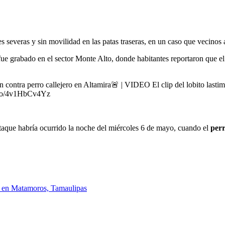
es severas y sin movilidad en las patas traseras, en un caso que vecinos
fue grabado en el sector Monte Alto, donde habitantes reportaron que e
n contra perro callejero en Altamira🚨 | VIDEO El clip del lobito last
/t.co/4v1HbCv4Yz
ataque habría ocurrido la noche del miércoles 6 de mayo, cuando el
per
ía en Matamoros, Tamaulipas