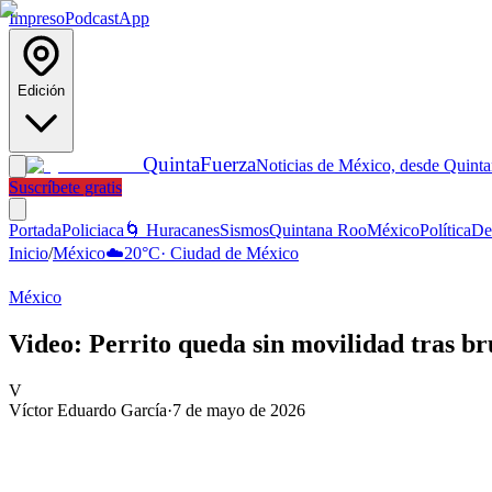
Impreso
Podcast
App
Edición
Quinta
Fuerza
Noticias de México, desde Quint
Suscríbete gratis
Portada
Policiaca
🌀 Huracanes
Sismos
Quintana Roo
México
Política
De
Inicio
/
México
☁️
20
°C
·
Ciudad de México
México
Video: Perrito queda sin movilidad tras b
V
Víctor Eduardo García
·
7 de mayo de 2026