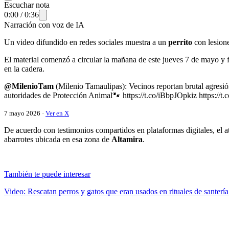
Escuchar nota
0:00
/
0:36
Narración con voz de IA
Un video difundido en redes sociales muestra a un
perrito
con lesion
El material comenzó a circular la mañana de este jueves 7 de mayo y 
en la cadera.
@MilenioTam
(Milenio Tamaulipas): Vecinos reportan brutal agresió
autoridades de Protección Animal🐾 https://t.co/iBbpJOpkiz https:/
7 mayo 2026 ·
Ver en X
De acuerdo con testimonios compartidos en plataformas digitales, el 
abarrotes ubicada en esa zona de
Altamira
.
También te puede interesar
Video: Rescatan perros y gatos que eran usados en rituales de santer