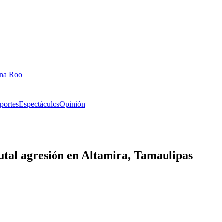
ana Roo
portes
Espectáculos
Opinión
rutal agresión en Altamira, Tamaulipas