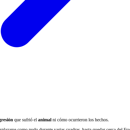
gresión
que sufrió el
animal
ni cómo ocurrieron los hechos.
splazarse como pudo durante varias cuadras, hasta quedar cerca del Fr