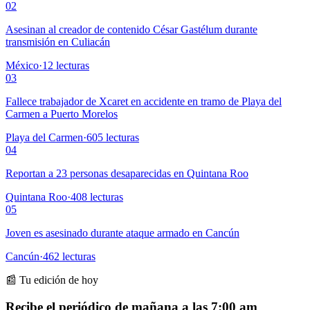
02
Asesinan al creador de contenido César Gastélum durante
transmisión en Culiacán
México
·
12
lecturas
03
Fallece trabajador de Xcaret en accidente en tramo de Playa del
Carmen a Puerto Morelos
Playa del Carmen
·
605
lecturas
04
Reportan a 23 personas desaparecidas en Quintana Roo
Quintana Roo
·
408
lecturas
05
Joven es asesinado durante ataque armado en Cancún
Cancún
·
462
lecturas
📰 Tu edición de hoy
Recibe el periódico de mañana a las 7:00 am