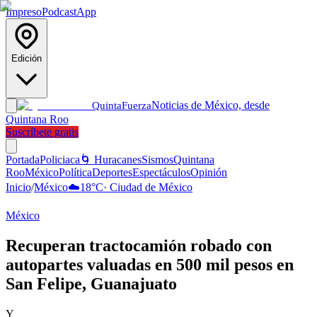
Impreso
Podcast
App
Edición
Noticias de México, desde
Quinta
Fuerza
Quintana Roo
Suscríbete gratis
Portada
Policiaca
🌀 Huracanes
Sismos
Quintana
Roo
México
Política
Deportes
Espectáculos
Opinión
Inicio
/
México
☁️
18
°C
·
Ciudad de México
México
Recuperan tractocamión robado con
autopartes valuadas en 500 mil pesos en
San Felipe, Guanajuato
Y