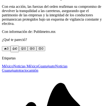
Con esta acción, las fuerzas del orden reafirman su compromiso de
devolver la tranquilidad a las carreteras, asegurando que el
patrimonio de las empresas y la integridad de los conductores
permanezcan protegidos bajo un esquema de vigilancia constante y
efectiva.
Con información de: Publimetro.mx
¿Qué te pareció?
🔥
0
👍
0
😲
0
😢
0
😠
0
Etiquetas
México
Noticias México
Guanajuato
Noticias
Guanajuato
tractocamión