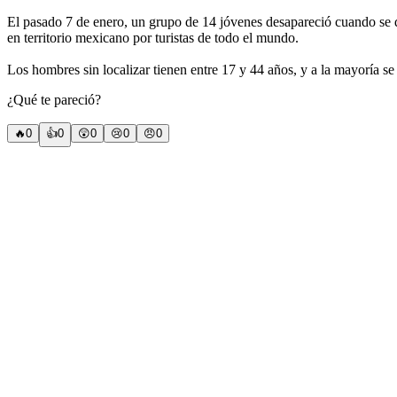
El pasado 7 de enero, un grupo de 14 jóvenes desapareció cuando se d
en territorio mexicano por turistas de todo el mundo.
Los hombres sin localizar tienen entre 17 y 44 años, y a la mayoría se l
¿Qué te pareció?
🔥
0
👍
0
😲
0
😢
0
😠
0