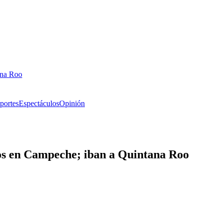
ana Roo
portes
Espectáculos
Opinión
nos en Campeche; iban a Quintana Roo