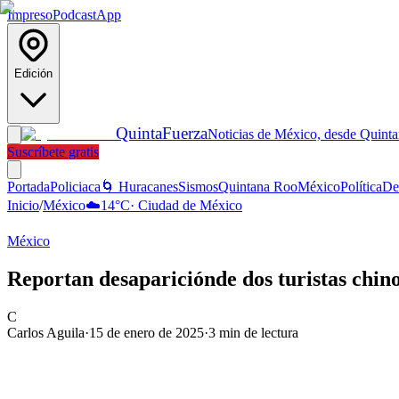
Impreso
Podcast
App
Edición
Quinta
Fuerza
Noticias de México, desde Quint
Suscríbete gratis
Portada
Policiaca
🌀 Huracanes
Sismos
Quintana Roo
México
Política
De
Inicio
/
México
☁️
14
°C
·
Ciudad de México
México
Reportan desapariciónde dos turistas chi
C
Carlos Aguila
·
15 de enero de 2025
·
3
min de lectura