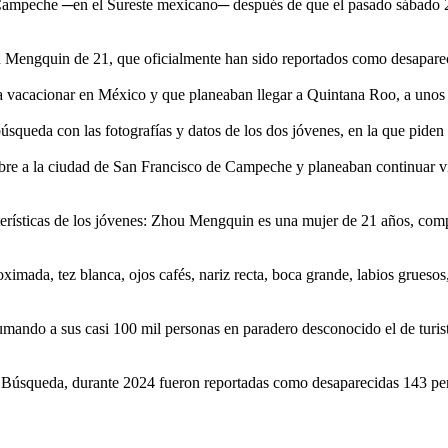
e Campeche ─en el Sureste mexicano─ después de que el pasado sábado 
u Mengquin de 21, que oficialmente han sido reportados como desapare
 a vacacionar en México y que planeaban llegar a Quintana Roo, a unos 
queda con las fotografías y datos de los dos jóvenes, en la que piden l
bre a la ciudad de San Francisco de Campeche y planeaban continuar vi
rísticas de los jóvenes: Zhou Mengquin es una mujer de 21 años, comple
ada, tez blanca, ojos cafés, nariz recta, boca grande, labios gruesos, c
sumando a sus casi 100 mil personas en paradero desconocido el de turis
úsqueda, durante 2024 fueron reportadas como desaparecidas 143 person