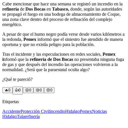
Cabe mencionar que hace una semana se registró un incendio en la
refinería
de
Dos Bocas
en
Tabasco,
donde, según las autoridades
se propagó el fuego en una bodega de almacenamiento de Coque,
una zona clave dentro del proceso de refinación del complejo
energético.
A pesar de que el humo negro podía verse desde varios kilómetros a
la redonda,
Pemex
informó que el siniestro fue atendido de manera
oportuna y que no existía peligro para la población.
Tras el incidente y las especulaciones en redes sociales,
Pemex
i
nformó que la
refinería de Dos Bocas
no presentaba ninguna fuga
de gas y que después del incendio las operaciones volvieron a la
normalidad. ¿Será que la paraestatal oculta algo?
¿Qué te pareció?
🔥
0
👍
0
😲
0
😢
0
😠
0
Etiquetas
Accidente
Protección Civil
incendio
Hidalgo
Pemex
Noticias
Hidalgo
Tula
refinería