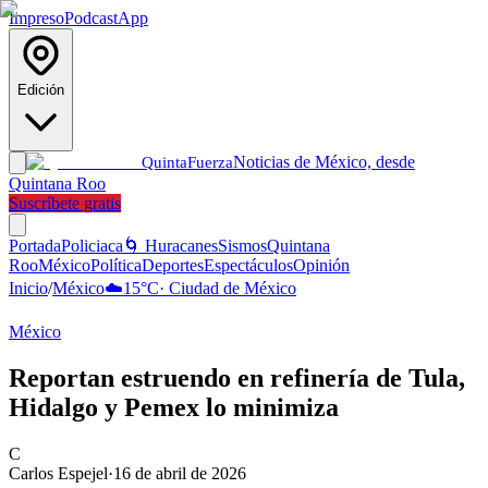
Impreso
Podcast
App
Edición
Noticias de México, desde
Quinta
Fuerza
Quintana Roo
Suscríbete gratis
Portada
Policiaca
🌀 Huracanes
Sismos
Quintana
Roo
México
Política
Deportes
Espectáculos
Opinión
Inicio
/
México
☁️
15
°C
·
Ciudad de México
México
Reportan estruendo en refinería de Tula,
Hidalgo y Pemex lo minimiza
C
Carlos Espejel
·
16 de abril de 2026