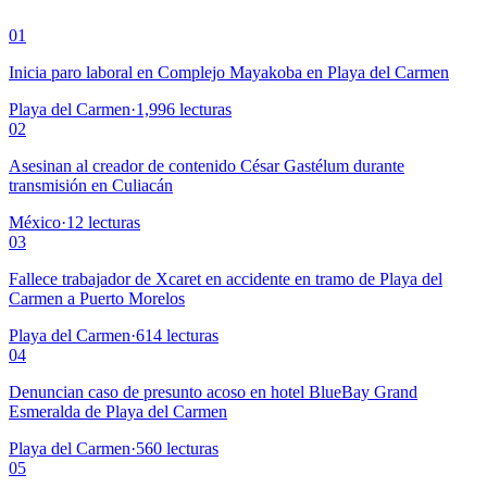
01
Inicia paro laboral en Complejo Mayakoba en Playa del Carmen
Playa del Carmen
·
1,996
lecturas
02
Asesinan al creador de contenido César Gastélum durante
transmisión en Culiacán
México
·
12
lecturas
03
Fallece trabajador de Xcaret en accidente en tramo de Playa del
Carmen a Puerto Morelos
Playa del Carmen
·
614
lecturas
04
Denuncian caso de presunto acoso en hotel BlueBay Grand
Esmeralda de Playa del Carmen
Playa del Carmen
·
560
lecturas
05