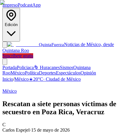
Impreso
Podcast
App
Edición
Noticias de México, desde
Quinta
Fuerza
Quintana Roo
Suscríbete gratis
Portada
Policiaca
🌀 Huracanes
Sismos
Quintana
Roo
México
Política
Deportes
Espectáculos
Opinión
Inicio
/
México
☀️
20
°C
·
Ciudad de México
México
Rescatan a siete personas víctimas de
secuestro en Poza Rica, Veracruz
C
Carlos Espejel
·
15 de mayo de 2026