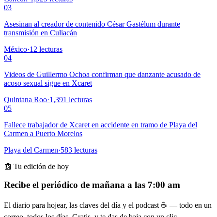
03
Asesinan al creador de contenido César Gastélum durante
transmisión en Culiacán
México
·
12
lecturas
04
Videos de Guillermo Ochoa confirman que danzante acusado de
acoso sexual sigue en Xcaret
Quintana Roo
·
1,391
lecturas
05
Fallece trabajador de Xcaret en accidente en tramo de Playa del
Carmen a Puerto Morelos
Playa del Carmen
·
583
lecturas
📰 Tu edición de hoy
Recibe el periódico de mañana a las 7:00 am
El diario para hojear, las claves del día y el podcast ☕ — todo en un
correo, todos los días. Gratis, y te das de baja con un clic.