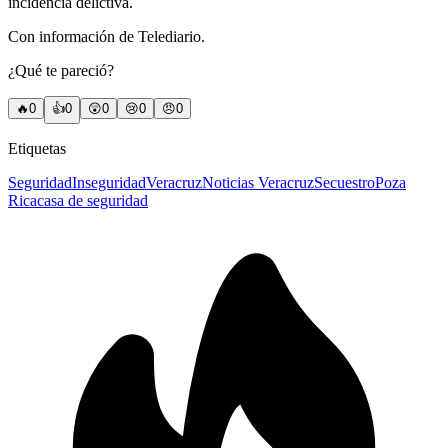
incidencia delictiva.
Con información de Telediario.
¿Qué te pareció?
🔥
0
👍
0
😲
0
😢
0
😠
0
Etiquetas
Seguridad
Inseguridad
Veracruz
Noticias Veracruz
Secuestro
Poza
Rica
casa de seguridad