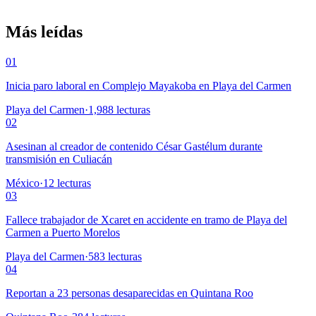
Más leídas
01
Inicia paro laboral en Complejo Mayakoba en Playa del Carmen
Playa del Carmen
·
1,988
lecturas
02
Asesinan al creador de contenido César Gastélum durante
transmisión en Culiacán
México
·
12
lecturas
03
Fallece trabajador de Xcaret en accidente en tramo de Playa del
Carmen a Puerto Morelos
Playa del Carmen
·
583
lecturas
04
Reportan a 23 personas desaparecidas en Quintana Roo