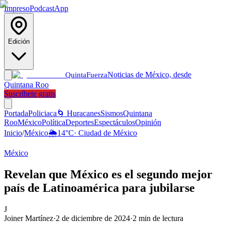
Impreso
Podcast
App
Edición
Noticias de México, desde
Quinta
Fuerza
Quintana Roo
Suscríbete gratis
Portada
Policiaca
🌀 Huracanes
Sismos
Quintana
Roo
México
Política
Deportes
Espectáculos
Opinión
Inicio
/
México
🌦️
14
°C
·
Ciudad de México
México
Revelan que México es el segundo mejor
país de Latinoamérica para jubilarse
J
Joiner Martínez
·
2 de diciembre de 2024
·
2
min de lectura