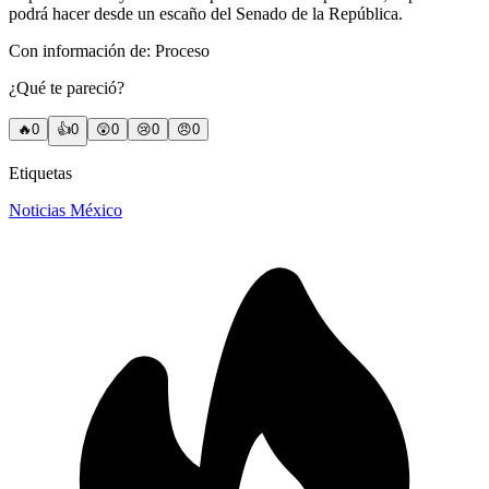
podrá hacer desde un escaño del Senado de la República.
Con información de: Proceso
¿Qué te pareció?
🔥
0
👍
0
😲
0
😢
0
😠
0
Etiquetas
Noticias México