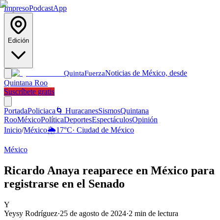
Impreso
Podcast
App
Edición
Noticias de México, desde
Quinta
Fuerza
Quintana Roo
Suscríbete gratis
Portada
Policiaca
🌀 Huracanes
Sismos
Quintana
Roo
México
Política
Deportes
Espectáculos
Opinión
Inicio
/
México
🌦️
17
°C
·
Ciudad de México
México
Ricardo Anaya reaparece en México para
registrarse en el Senado
Y
Yeysy Rodríguez
·
25 de agosto de 2024
·
2
min de lectura