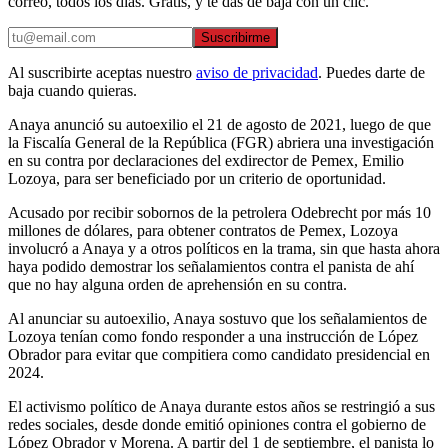
correo, todos los días. Gratis, y te das de baja con un clic.
Suscribirme
Al suscribirte aceptas nuestro
aviso de privacidad
. Puedes darte de
baja cuando quieras.
Anaya anunció su autoexilio el 21 de agosto de 2021, luego de que
la Fiscalía General de la República (FGR) abriera una investigación
en su contra por declaraciones del exdirector de Pemex, Emilio
Lozoya, para ser beneficiado por un criterio de oportunidad.
Acusado por recibir sobornos de la petrolera Odebrecht por más 10
millones de dólares, para obtener contratos de Pemex, Lozoya
involucró a Anaya y a otros políticos en la trama, sin que hasta ahora
haya podido demostrar los señalamientos contra el panista de ahí
que no hay alguna orden de aprehensión en su contra.
Al anunciar su autoexilio, Anaya sostuvo que los señalamientos de
Lozoya tenían como fondo responder a una instrucción de López
Obrador para evitar que compitiera como candidato presidencial en
2024.
El activismo político de Anaya durante estos años se restringió a sus
redes sociales, desde donde emitió opiniones contra el gobierno de
López Obrador y Morena. A partir del 1 de septiembre, el panista lo