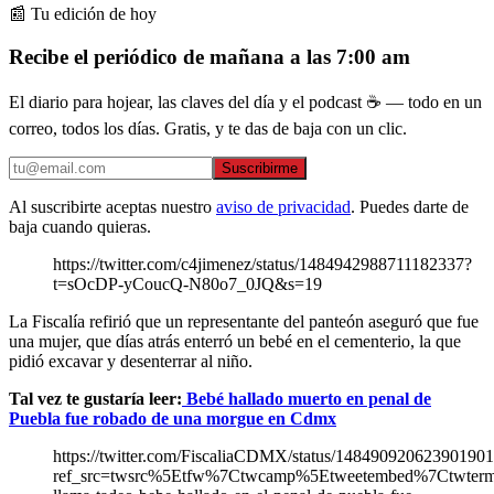
📰 Tu edición de hoy
Recibe el periódico de mañana a las 7:00 am
El diario para hojear, las claves del día y el podcast ☕ — todo en un
correo, todos los días. Gratis, y te das de baja con un clic.
Suscribirme
Al suscribirte aceptas nuestro
aviso de privacidad
. Puedes darte de
baja cuando quieras.
https://twitter.com/c4jimenez/status/1484942988711182337?
t=sOcDP-yCoucQ-N80o7_0JQ&s=19
La Fiscalía refirió que un representante del panteón aseguró que fue
una mujer, que días atrás enterró un bebé en el cementerio, la que
pidió excavar y desenterrar al niño.
Tal vez te gustaría leer:
Bebé hallado muerto en penal de
Puebla fue robado de una morgue en Cdmx
https://twitter.com/FiscaliaCDMX/status/14849092062390190
ref_src=twsrc%5Etfw%7Ctwcamp%5Etweetembed%7Ctwter