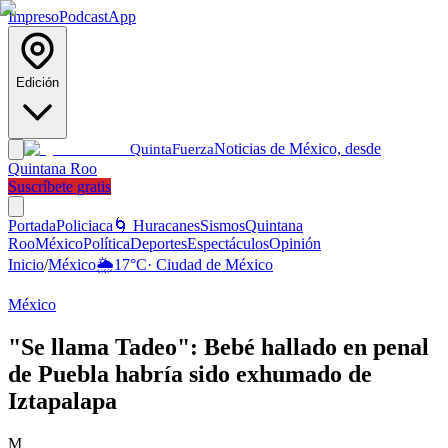
Impreso
Podcast
App
Edición
Noticias de México, desde
Quinta
Fuerza
Quintana Roo
Suscríbete gratis
Portada
Policiaca
🌀 Huracanes
Sismos
Quintana
Roo
México
Política
Deportes
Espectáculos
Opinión
Inicio
/
México
🌦️
17
°C
·
Ciudad de México
México
"Se llama Tadeo": Bebé hallado en penal
de Puebla habría sido exhumado de
Iztapalapa
M