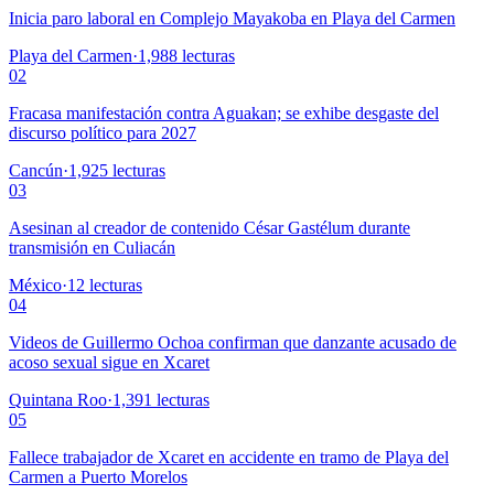
Inicia paro laboral en Complejo Mayakoba en Playa del Carmen
Playa del Carmen
·
1,988
lecturas
02
Fracasa manifestación contra Aguakan; se exhibe desgaste del
discurso político para 2027
Cancún
·
1,925
lecturas
03
Asesinan al creador de contenido César Gastélum durante
transmisión en Culiacán
México
·
12
lecturas
04
Videos de Guillermo Ochoa confirman que danzante acusado de
acoso sexual sigue en Xcaret
Quintana Roo
·
1,391
lecturas
05
Fallece trabajador de Xcaret en accidente en tramo de Playa del
Carmen a Puerto Morelos