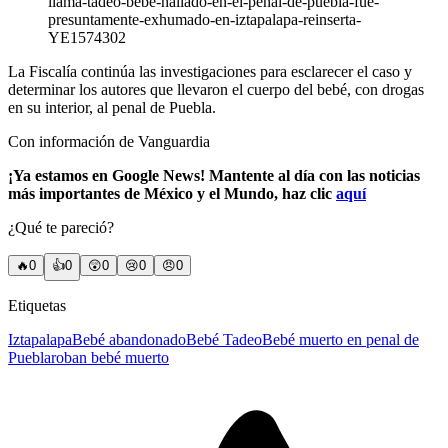
llama-tadeo-bebe-hallado-en-el-penal-de-puebla-fue-
presuntamente-exhumado-en-iztapalapa-reinserta-
YE1574302
La Fiscalía continúa las investigaciones para esclarecer el caso y
determinar los autores que llevaron el cuerpo del bebé, con drogas
en su interior, al penal de Puebla.
Con información de Vanguardia
¡Ya estamos en Google News! Mantente al día con las noticias
más importantes de México y el Mundo, haz clic
aquí
¿Qué te pareció?
🔥
0
👍
0
😲
0
😢
0
😠
0
Etiquetas
Iztapalapa
Bebé abandonado
Bebé Tadeo
Bebé muerto en penal de
Puebla
roban bebé muerto