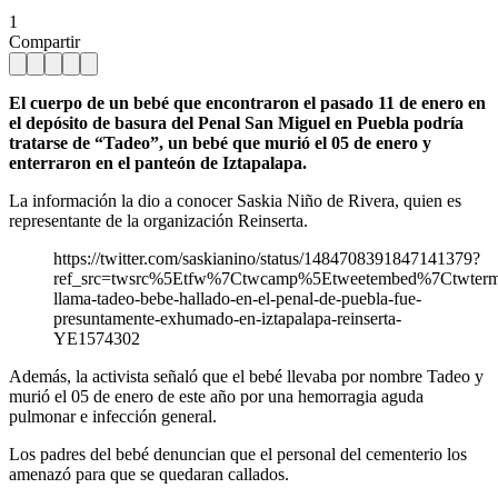
1
Compartir
El cuerpo de un bebé que encontraron el pasado 11 de enero en
el depósito de basura del Penal San Miguel en Puebla podría
tratarse de “Tadeo”, un bebé que murió el 05 de enero y
enterraron en el panteón de Iztapalapa.
La información la dio a conocer Saskia Niño de Rivera, quien es
representante de la organización Reinserta.
https://twitter.com/saskianino/status/1484708391847141379?
ref_src=twsrc%5Etfw%7Ctwcamp%5Etweetembed%7Ctwter
llama-tadeo-bebe-hallado-en-el-penal-de-puebla-fue-
presuntamente-exhumado-en-iztapalapa-reinserta-
YE1574302
Además, la activista señaló que el bebé llevaba por nombre Tadeo y
murió el 05 de enero de este año por una hemorragia aguda
pulmonar e infección general.
Los padres del bebé denuncian que el personal del cementerio los
amenazó para que se quedaran callados.