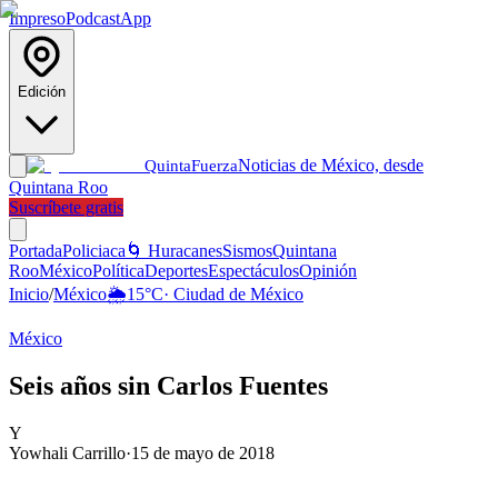
Impreso
Podcast
App
Edición
Noticias de México, desde
Quinta
Fuerza
Quintana Roo
Suscríbete gratis
Portada
Policiaca
🌀 Huracanes
Sismos
Quintana
Roo
México
Política
Deportes
Espectáculos
Opinión
Inicio
/
México
🌦️
15
°C
·
Ciudad de México
México
Seis años sin Carlos Fuentes
Y
Yowhali Carrillo
·
15 de mayo de 2018