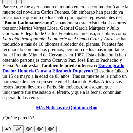
Parece que fue ayer cuando el mundo entero se conmocionó ante la
muerte del novelista Carlos Fuentes. Sin embargo han pasado ya
seis años de que uno de los cuatro principales representantes del
“
Boom Latinoamericano
”, abandonara esta existencia. Los otros
tres son: Marios Vargas Llosa, Gabriel García Márquez y Julio
Cortazar. El legado de Carlos Fuentes es inmenso, sus obras como
La región transparente
,
La muerte de Artemio Cruz
y
Aura
, se han
traducido a más de 10 idiomas alrededor del planeta. Fuentes fue
reconocido con muchos premios, pero uno de los más importante
fue el Premio Miguel de Cervantes en 1987. Esta distinción la han
obtenido personajes como Octavio Paz, José Emilio Pachecho y
Elena Poniatowska.
También te puede interesar:
Darán grado
Doctor Honoris Causa a Elizabeth Dupeyron
El escritor falleció
un 15 de mayo a la edad de 83 años. Tras su muerte se le rindió un
homenaje de cuerpo presente en el Palacio de Bellas Artes y sus
restos fueron llevaros a París. Sin embargo, se asegura que
únicamente fue trasladado el féretro, y que a la fecha, continúan
esperando las cenizas.
Más Noticias de Quintana Roo
¿Qué te pareció?
🔥
0
👍
0
😲
0
😢
0
😠
0