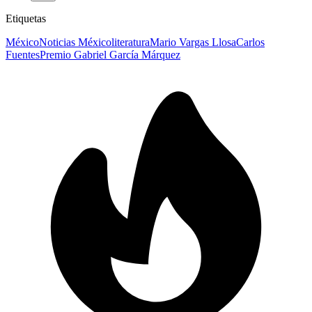
Etiquetas
México
Noticias México
literatura
Mario Vargas Llosa
Carlos
Fuentes
Premio Gabriel García Márquez