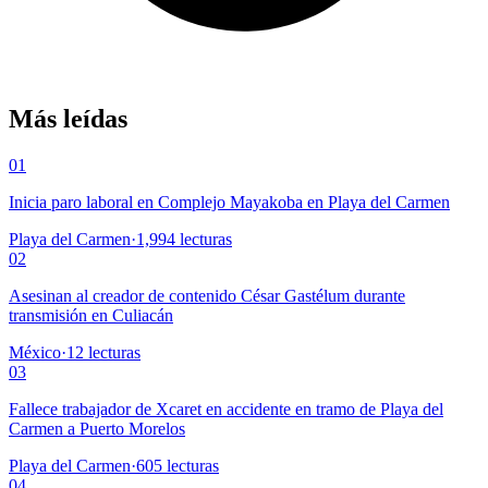
Más leídas
01
Inicia paro laboral en Complejo Mayakoba en Playa del Carmen
Playa del Carmen
·
1,994
lecturas
02
Asesinan al creador de contenido César Gastélum durante
transmisión en Culiacán
México
·
12
lecturas
03
Fallece trabajador de Xcaret en accidente en tramo de Playa del
Carmen a Puerto Morelos
Playa del Carmen
·
605
lecturas
04