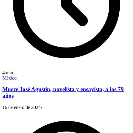
4
min
México
Muere José Agustín, novelista y ensayista, a los 79
años
16 de enero de 2024
·